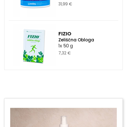
31,99 €
FIZIO
Zeliščna Obloga
1x 50 g
7,32 €