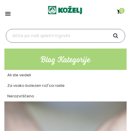
0

Blog Kategorije
Ali ste vedeli
Za vsako bolezen rož'ca raste
Nerazvrščeno