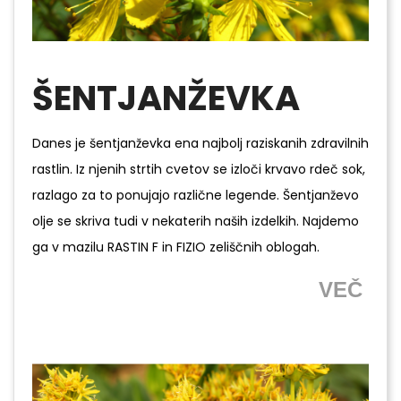
ŠENTJANŽEVKA
Danes je šentjanževka ena najbolj raziskanih zdravilnih
rastlin. Iz njenih strtih cvetov se izloči krvavo rdeč sok,
razlago za to ponujajo različne legende. Šentjanževo
olje se skriva tudi v nekaterih naših izdelkih. Najdemo
ga v mazilu RASTIN F in FIZIO zeliščnih oblogah.
VEČ