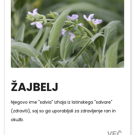
ŽAJBELJ
Njegovo ime "salvia" izhaja iz latinskega "salvare"
(zdraviti), saj so ga uporabljali za zdravljenje ran in
okužb.
VEČ