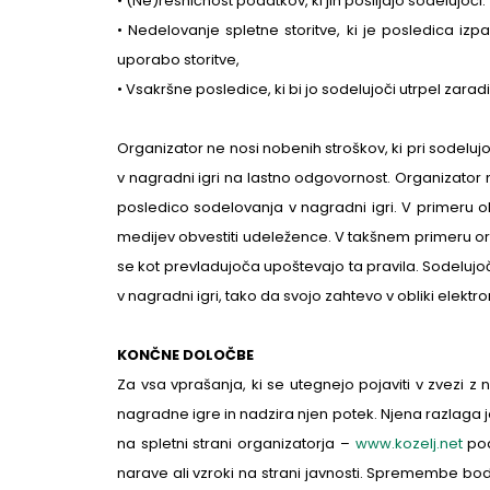
• (Ne)resničnost podatkov, ki jih pošiljajo sodelujoči.
• Nedelovanje spletne storitve, ki je posledica iz
uporabo storitve,
• Vsakršne posledice, ki bi jo sodelujoči utrpel zarad
Organizator ne nosi nobenih stroškov, ki pri sodelu
v nagradni igri na lastno odgovornost. Organizator n
posledico sodelovanja v nagradni igri. V primeru o
medijev obvestiti udeležence. V takšnem primeru or
se kot prevladujoča upoštevajo ta pravila. Sodelujoč
v nagradni igri, tako da svojo zahtevo v obliki elektr
KONČNE DOLOČBE
Za vsa vprašanja, ki se utegnejo pojaviti v zvezi z n
nagradne igre in nadzira njen potek. Njena razlaga je
na spletni strani organizatorja –
www.kozelj.net
pod
narave ali vzroki na strani javnosti. Spremembe bo