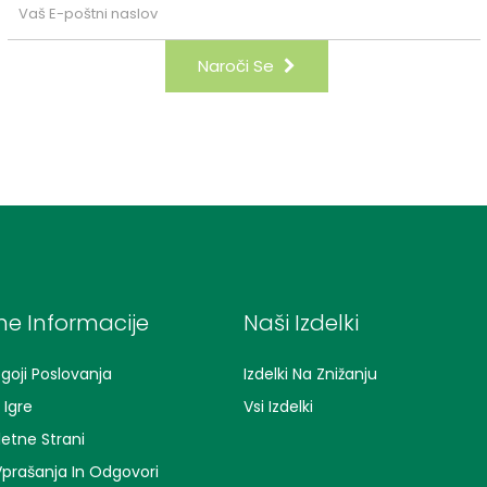
Naroči Se
e Informacije
Naši Izdelki
goji Poslovanja
Izdelki Na Znižanju
Igre
Vsi Izdelki
letne Strani
prašanja In Odgovori