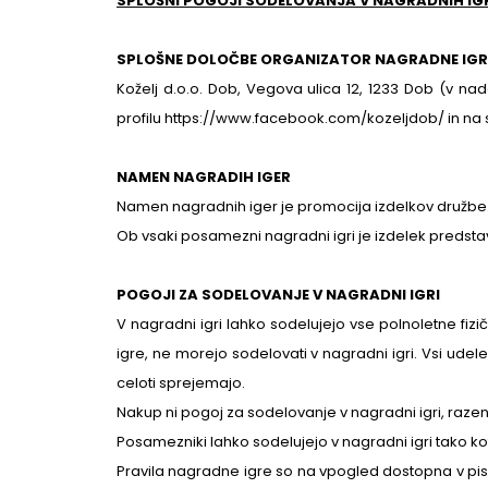
SPLOŠNI POGOJI SODELOVANJA V NAGRADNIH I
SPLOŠNE DOLOČBE
ORGANIZATOR NAGRADNE IGR
Koželj d.o.o. Dob, Vegova ulica 12, 1233 Dob (v 
profilu https://www.facebook.com/kozeljdob/ in na 
NAMEN NAGRADIH IGER
Namen nagradnih iger je promocija izdelkov družbe K
Ob vsaki posamezni nagradni igri je izdelek predst
POGOJI ZA SODELOVANJE V NAGRADNI IGRI
V nagradni igri lahko sodelujejo vse polnoletne fiz
igre, ne morejo sodelovati v nagradni igri. Vsi udelež
celoti sprejemajo.
Nakup ni pogoj za sodelovanje v nagradni igri, raze
Posamezniki lahko sodelujejo v nagradni igri tako k
Pravila nagradne igre so na vpogled dostopna v pisn