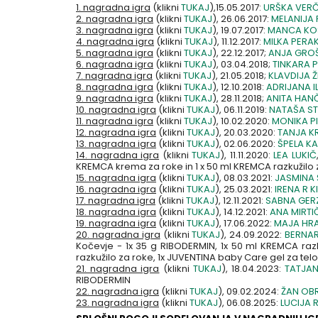
1. nagradna igra
(klikni
TUKAJ
),15.05.2017:
URŠKA VER
2. nagradna igra
(klikni
TUKAJ
), 26.06.2017:
MELANIJA
3. nagradna igra
(klikni
TUKAJ
), 19.07.2017:
MANCA K
4. nagradna igra
(klikni
TUKAJ
), 11.12.2017:
MILKA PERA
5. nagradna igra
(klikni
TUKAJ
), 22.12.2017;
ANJA GROŠ
6. nagradna igra
(klikni
TUKAJ
), 03.04.2018;
TINKARA P
7. nagradna igra
(klikni
TUKAJ
), 21.05.2018;
KLAVDIJA Ž
8. nagradna igra
(klikni
TUKAJ
), 12.10.2018:
ADRIJANA I
9. nagradna igra
(klikni
TUKAJ
), 28.11.2018;
ANITA HAN
10. nagradna igra
(klikni
TUKAJ
), 06.11.2019:
NATAŠA S
11. nagradna igra
(klikni
TUKAJ
), 10.02.2020:
MONIKA P
12. nagradna igra
(klikni
TUKAJ
), 20.03.2020:
TANJA K
13. nagradna igra
(klikni
TUKAJ
), 02.06.2020:
ŠPELA KA
14. nagradna igra
(klikni
TUKAJ
), 11.11.2020:
LEA LUKIČ
KREMCA krema za roke in 1 x 50 ml KREMCA razkužilo 
15. nagradna igra
(klikni
TUKAJ
), 08.03.2021:
JASMINA 
16. nagradna igra
(klikni
TUKAJ
), 25.03.2021:
IRENA R K
17. nagradna igra
(klikni
TUKAJ
), 12.11.2021:
SABNA GER
18. nagradna igra
(klikni
TUKAJ
), 14.12.2021:
ANA MIRTI
19. nagradna igra
(klikni
TUKAJ
), 17.06.2022:
MAJA HRA
20. nagradna igra
(klikni
TUKAJ
), 24.09.2022:
BERNAR
Kočevje - 1x 35 g RIBODERMIN, 1x 50 ml KREMCA ra
razkužilo za roke, 1x JUVENTINA baby Care gel za telo
21. nagradna igra
(klikni
TUKAJ
), 18.04.2023:
TATJA
RIBODERMIN
22. nagradna igra
(klikni
TUKAJ
), 09.02.2024:
ŽAN OB
23. nagradna igra
(klikni
TUKAJ
), 06.08.2025:
LUCIJA 