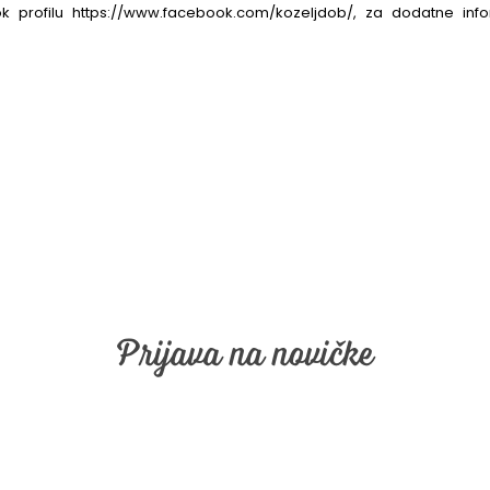
 profilu https://www.facebook.com/kozeljdob/, za dodatne info
Prijava na novičke
rijava na naše email obveščanje. Vpišite vaš email in kliknite "naroči s