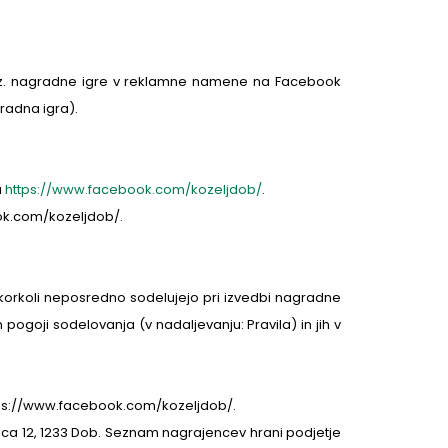
a oz. nagradne igre v reklamne namene na Facebook
radna igra).
a
https://www.facebook.com/kozeljdob/
.
ook.com/kozeljdob/.
kakorkoli neposredno sodelujejo pri izvedbi nagradne
n pogoji sodelovanja (v nadaljevanju: Pravila) in jih v
https://www.facebook.com/kozeljdob/.
lica 12, 1233 Dob. Seznam nagrajencev hrani podjetje