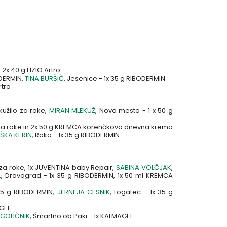
- 2x 40 g FIZIO Artro
ODERMIN,
TINA BURŠIČ
, Jesenice - 1x 35 g RIBODERMIN
rtro
kužilo za roke,
MIRAN MLEKUŽ
, Novo mesto - 1 x 50 g
o za roke in 2x 50 g KREMCA korenčkova dnevna krema
ŠKA KERIN
, Raka - 1x 35 g RIBODERMIN
 za roke, 1x JUVENTINA baby Repair,
SABINA VOLČJAK
,
L
, Dravograd - 1x 35 g RIBODERMIN, 1x 50 ml KREMCA
 35 g RIBODERMIN,
JERNEJA CESNIK
, Logatec - 1x 35 g
AGEL
 GOLIČNIK
, Šmartno ob Paki - 1x KALMAGEL