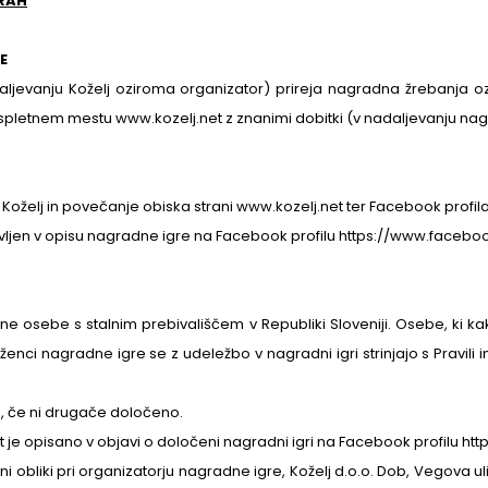
GRAH
E
nadaljevanju Koželj oziroma organizator) prireja nagradna žrebanj
spletnem mestu www.kozelj.net z znanimi dobitki (v nadaljevanju nag
oželj in povečanje obiska strani www.kozelj.net ter Facebook profil
avljen v opisu nagradne igre na Facebook profilu https://www.faceb
ične osebe s stalnim prebivališčem v Republiki Sloveniji. Osebe, ki 
enci nagradne igre se z udeležbo v nagradni igri strinjajo s Pravili i
n, če ni drugače določeno.
ot je opisano v objavi o določeni nagradni igri na Facebook profilu 
i obliki pri organizatorju nagradne igre, Koželj d.o.o. Dob, Vegova u