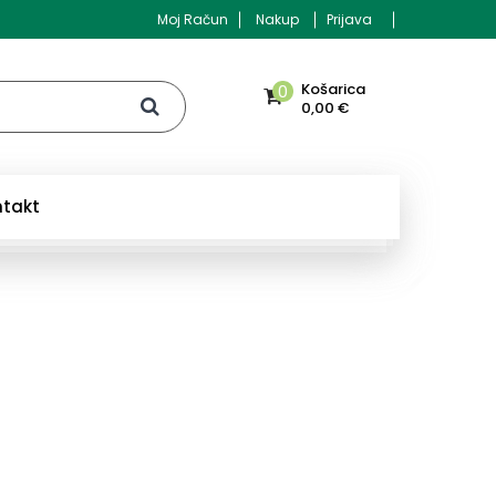
Moj Račun
Nakup
Prijava
Košarica
0
0,00 €
ntakt