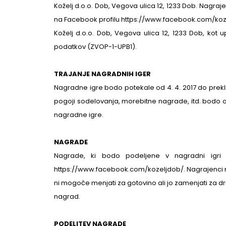
Koželj d.o.o. Dob, Vegova ulica 12, 1233 Dob. Nagr
na Facebook profilu https://www.facebook.com/koze
Koželj d.o.o. Dob, Vegova ulica 12, 1233 Dob, kot
podatkov (ZVOP-1-UPB1).
TRAJANJE NAGRADNIH IGER
Nagradne igre bodo potekale od 4. 4. 2017 do prekl
pogoji sodelovanja, morebitne nagrade, itd. bodo 
nagradne igre.
NAGRADE
Nagrade, ki bodo podeljene v nagradni igri 
https://www.facebook.com/kozeljdob/. Nagrajenci nim
ni mogoče menjati za gotovino ali jo zamenjati za d
nagrad.
PODELITEV NAGRADE