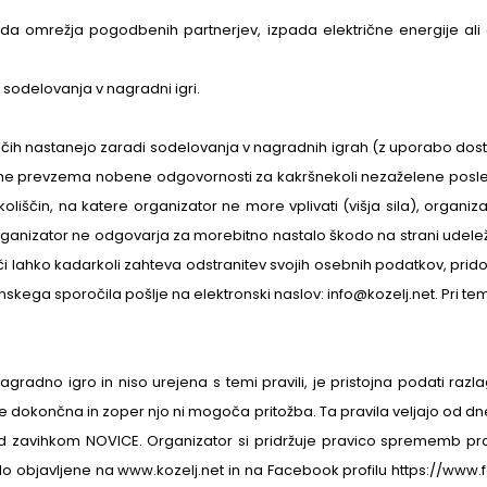
pada omrežja pogodbenih partnerjev, izpada električne energije ali 
i sodelovanja v nagradni igri.
jočih nastanejo zaradi sodelovanja v nagradnih igrah (z uporabo dost
e prevzema nobene odgovornosti za kakršnekoli nezaželene posledice, k
koliščin, na katere organizator ne more vplivati (višja sila), orga
ganizator ne odgovarja za morebitno nastalo škodo na strani udelež
i lahko kadarkoli zahteva odstranitev svojih osebnih podatkov, pridob
onskega sporočila pošlje na elektronski naslov: info@kozelj.net. Pri te
agradno igro in niso urejena s temi pravili, je pristojna podati razl
 dokončna in zoper njo ni mogoča pritožba. Ta pravila veljajo od dnev
 zavihkom NOVICE. Organizator si pridržuje pravico sprememb pravi
do objavljene na www.kozelj.net in na Facebook profilu https://www