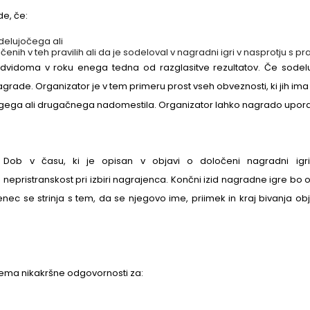
de, če:
delujočega ali
nih v teh pravilih ali da je sodeloval v nagradni igri v nasprotju s prav
dvidoma v roku enega tedna od razglasitve rezultatov. Če sodelu
grade. Organizator je v tem primeru prost vseh obveznosti, ki jih ima 
ugega ali drugačnega nadomestila. Organizator lahko nagrado upora
 Dob v času, ki je opisan v objavi o določeni nagradni igri
ja nepristranskost pri izbiri nagrajenca. Končni izid nagradne igre bo o
nec se strinja s tem, da se njegovo ime, priimek in kraj bivanja obj
vzema nikakršne odgovornosti za: