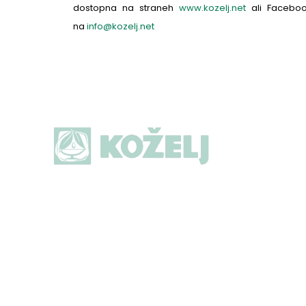
dostopna na straneh
www.kozelj.net
ali Facebook
na
info@kozelj.net
P