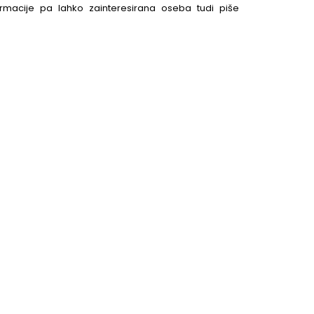
rmacije pa lahko zainteresirana oseba tudi piše
e"