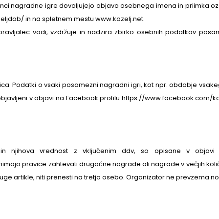
ajenci nagradne igre dovoljujejo objavo osebnega imena in priimka oz
ljdob/ in na spletnem mestu www.kozelj.net.
 upravljalec vodi, vzdržuje in nadzira zbirko osebnih podatkov p
ica. Podatki o vsaki posamezni nagradni igri, kot npr. obdobje vs
objavljeni v objavi na Facebook profilu https://www.facebook.com/
in njihova vrednost z vključenim ddv, so opisane v objavi 
ajo pravice zahtevati drugačne nagrade ali nagrade v večjih količin
ruge artikle, niti prenesti na tretjo osebo. Organizator ne prevzema 