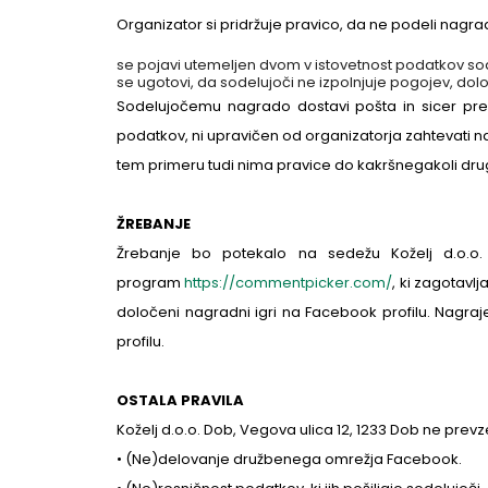
Organizator si pridržuje pravico, da ne podeli nagra
se pojavi utemeljen dvom v istovetnost podatkov so
se ugotovi, da sodelujoči ne izpolnjuje pogojev, določe
Sodelujočemu nagrado dostavi pošta in sicer pre
podatkov, ni upravičen od organizatorja zahtevati na
tem primeru tudi nima pravice do kakršnegakoli dr
ŽREBANJE
Žrebanje bo potekalo na sedežu Koželj d.o.o.
program
https://commentpicker.com/
, ki zagotavl
določeni nagradni igri na Facebook profilu. Nagraje
profilu.
OSTALA PRAVILA
Koželj d.o.o. Dob, Vegova ulica 12, 1233 Dob ne pre
• (Ne)delovanje družbenega omrežja Facebook.