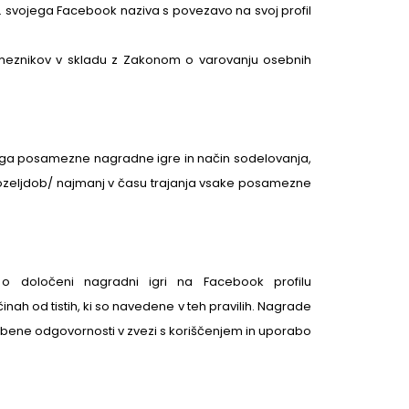
. svojega Facebook naziva s povezavo na svoj profil
osameznikov v skladu z Zakonom o varovanju osebnih
akega posamezne nagradne igre in način sodelovanja,
kozeljdob/ najmanj v času trajanja vsake posamezne
o določeni nagradni igri na Facebook profilu
ah od tistih, ki so navedene v teh pravilih. Nagrade
nobene odgovornosti v zvezi s koriščenjem in uporabo