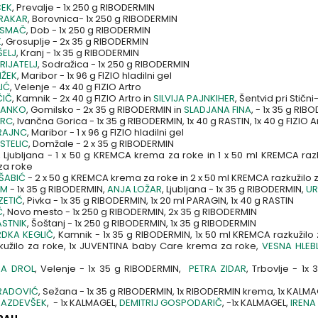
ČEK
, Prevalje - 1x 250 g RIBODERMIN
 RAKAR
, Borovnica- 1x 250 g RIBODERMIN
OSMAČ
, Dob - 1x 250 g RIBODERMIN
K
, Grosuplje - 2x 35 g RIBODERMIN
ELJ
, Kranj - 1x 35 g RIBODERMIN
RIJATELJ
, Sodražica - 1x 250 g RIBODERMIN
IŽEK
, Maribor - 1x 96 g FIZIO hladilni gel
LIĆ
, Velenje - 4x 40 g FIZIO Artro
ČIČ
, Kamnik - 2x 40 g FIZIO Artro in
SILVIJA PAJNKIHER
, Šentvid pri Stični
TANKO
, Gomilsko - 2x 35 g RIBODERMIN in
SLADJANA FINA
, - 1x 35 g RIB
IRC
, Ivančna Gorica - 1x 35 g RIBODERMIN, 1x 40 g RASTIN, 1x 40 g FIZIO A
RAJNC
, Maribor - 1 x 96 g FIZIO hladilni gel
STELIC
, Domžale - 2 x 35 g RIBODERMIN
, Ljubljana - 1 x 50 g KREMCA krema za roke in 1 x 50 ml KREMCA raz
za roke
ŠABIĆ
- 2 x 50 g KREMCA krema za roke in 2 x 50 ml KREMCA razkužil
IM
- 1x 35 g RIBODERMIN,
ANJA LOŽAR
, Ljubljana - 1x 35 g RIBODERMIN,
UR
ZETIČ
, Pivka - 1x 35 g RIBODERMIN, 1x 20 ml PARAGIN, 1x 40 g RASTIN
Č
, Novo mesto - 1x 250 g RIBODERMIN, 2x 35 g RIBODERMIN
STNIK
, Šoštanj - 1x 250 g RIBODERMIN, 1x 35 g RIBODERMIN
DKA KEGLIČ
, Kamnik - 1x 35 g RIBODERMIN, 1x 50 ml KREMCA razkužilo
zkužilo za roke, 1x JUVENTINA baby Care krema za roke,
VESNA HLEB
NA DROL
, Velenje - 1x 35 g RIBODERMIN,
PETRA ZIDAR
, Trbovlje - 1x
RADOVIĆ
, Sežana - 1x 35 g RIBODERMIN, 1x RIBODERMIN krema, 1x KALM
RAZDEVŠEK
, - 1x KALMAGEL,
DEMITRIJ GOSPODARIČ
, -1x KALMAGEL,
IRENA