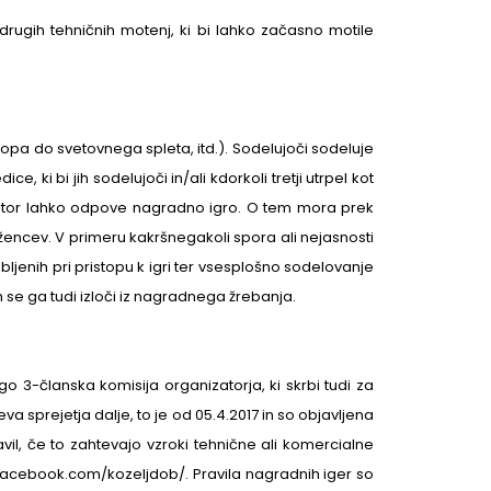
drugih tehničnih motenj, ki bi lahko začasno motile
opa do svetovnega spleta, itd.). Sodelujoči sodeluje
i bi jih sodelujoči in/ali kdorkoli tretji utrpel kot
nizator lahko odpove nagradno igro. O tem mora prek
encev. V primeru kakršnegakoli spora ali nejasnosti
ljenih pri pristopu k igri ter vsesplošno sodelovanje
m se ga tudi izloči iz nagradnega žrebanja.
ago 3-članska komisija organizatorja, ki skrbi tudi za
a sprejetja dalje, to je od 05.4.2017 in so objavljena
l, če to zahtevajo vzroki tehnične ali komercialne
.facebook.com/kozeljdob/. Pravila nagradnih iger so