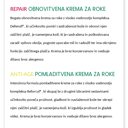
OBNOVITVENA KREMA ZA ROKE
REPAIR
Bogata obnovitvena krema za roke z visoko vsebnostjo kompleksa
Defensil®, ki učinkovito pomiri razdraženost kože in obnovi njen
zaščitni
plašč, je namenjena koži, ki je razdražena in poškodovana
zaradi
vplivov okolja, pogoste uporabe mil in razkužil ter ima okrnjeno
funkcijo
zaščitnega plašča. Krema je brez konzervansov in vsebuje
dišavo brez
alergenov.
POMLADITVENA KREMA ZA ROKE
ANTI-AGE
Intenzivna formula pomladitvene kreme za roke z visoko vsebnostjo
kompleksa Reforcyl®, ki skupaj še z drugimi izbranimi sestavinami
učinkovito poveča prožnost, gladkost in navlaženost kože ter okrepi
njen
zaščitni plašč, je namenjena koži, ki izgublja prožnost in gladek
videz.
Krema je brez konzervansov in vsebuje dišavo brez alergenov.