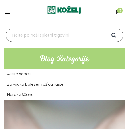
0

Blog Kategorije
Ali ste vedeli
Za vsako bolezen rož'ca raste
Nerazvrščeno