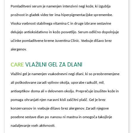
Pomladitveni serum je namenjen intenzivni negi kože, ki izgublja
prožnost in gladek videz ter ima hiperpigmentacijske spremembe.
Visoka vsebnost stabilnega vitamina C in druge izbrane sestavine
delujejo antioksidativno in kožo posvetlijo. Serum odlično dopolnjuje
učinke pomladitvene kreme Juventina Clinic. Vsebuje dišavo brez
alergenov.
VLAŽILNI GEL ZA DLANI
CARE
Vlažilni gel je namenjen vsakodnevni negi dlani, ki so preobremenjene
ali poškodovane zaradi vplivov okolja, uporabe razkužil, mil,
antiseptikov
doma ali v delovnem okolju. Preprečuje izsušitev kože in
pomaga
ohranjati njen naravni kisli zaščitni plašč. Gel je brez
konzervansov in
vsebuje dišavo brez alergenov. Zaradi njegove
posebne sestave dlan po
nanosu ni mastna in omogoča takojšnje
nadaljevanje vseh aktivnosti.