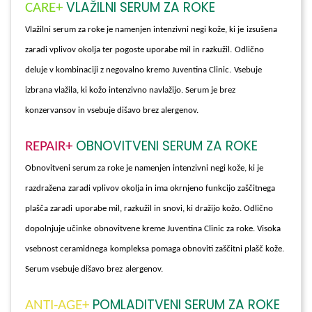
VLAŽILNI SERUM ZA ROKE
CARE+
Vlažilni serum za roke je namenjen intenzivni negi kože, ki je
izsušena
zaradi vplivov okolja ter pogoste uporabe mil in razkužil.
Odlično
deluje v kombinaciji z negovalno kremo Juventina Clinic.
Vsebuje
izbrana vlažila, ki kožo intenzivno navlažijo. Serum je brez
konzervansov in vsebuje dišavo brez alergenov.
OBNOVITVENI SERUM ZA ROKE
REPAIR+
Obnovitveni serum za roke je namenjen intenzivni negi kože, ki je
razdražena
zaradi vplivov okolja in ima okrnjeno funkcijo zaščitnega
plašča zaradi
uporabe mil, razkužil in snovi, ki dražijo kožo. Odlično
dopolnjuje učinke
obnovitvene kreme Juventina Clinic za roke. Visoka
vsebnost ceramidnega
kompleksa pomaga obnoviti zaščitni plašč kože.
Serum vsebuje dišavo brez
alergenov.
POMLADITVENI SERUM ZA ROKE
ANTI-AGE+