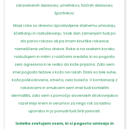
zdravstvenih delavcev, umetnikov, fizičnih delavcev,
športnikov.
Moje roke so dnevno izpostavljene stalnemu umivanju,
ščetkanju in razkuževanju. Vsak dan zamenjam tudi po
sto parov rokavic ali pa imam kirurške rokavice
nameščene večino dneva. Roke si na vsakem koraku
razkužujem in milim z različnimi sredstvi, ki so pogosto
zelo agresivna in le redko do kože prijazna. Zato sem
imel pogosto težave s kožo na rokah. Dlani so bile suhe,
koža poškodovana, srbeča, celo boleča. V kombinaciji z
rokavicami in smukcem sem imel tudi kontaktni
dermatitis, zato sem s pomočjo slovenskih strokovnjakov
razvil linijo krem in serumov za nego rok za lastno
uporabo in jo ponudil tudi širši javnosti.
Izdelke svetujem vsem, ki si pogosto umivajo in