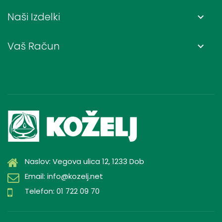
Naši Izdelki
keyboard_arrow_down
Vaš Račun
keyboard_arrow_down
Naslov: Vegova ulica 12, 1233 Dob
Email: info@kozelj.net
Telefon: 01 722 09 70