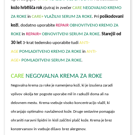
kožo hrbtišča rok
zjutraj in zvečer
CARE
NEGOVALNO KREMO
ZA ROKE
in
CARE+
VLAŽILNI SERUM ZA ROKE
. Pri
poškodovani
koži
, dodatno uporabite
REPAIR
OBNOVITVENO KREMO ZA
ROKE
in
REPAIR+
OBNOVITVENI SERUM ZA ROKE
.
Starejši od
30 let
3-krat tedensko uporabite tudi
ANTI-
AGE
POMLADITVENO KREMO ZA ROKE
in
ANTI-
AGE+
POMLADITVENI SERUM ZA ROKE
.
CARE
NEGOVALNA KREMA ZA ROKE
Negovalna krema za roke je namenjena koži, ki je izsušena zaradi
vplivov
okolja ter pogoste uporabe mil in razkužil doma ali na
delovnem mestu.
Krema vsebuje visoko koncentracijo vlažil, ki
ohranjajo optimalno
navlaženost kože. Druge sestavine pomagajo
ohraniti naravni lipidni in
kisli zaščitni plašč kože. Krema je brez
konzervansov in vsebuje dišavo
brez alergenov.