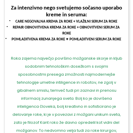
Za intenzivno nego svetujemo
sočasno uporabo
kreme in seruma:
·
CARE NEGOVALNA KREMA ZA ROKE + VLAŽILNI SERUM ZA ROKE
·
REPAIR OBNOVITVENA KREMA ZA ROKE + OBNOVITVENI SERUM ZA
ROKE
·
+
POMLADITVENA KREMA ZA ROKE
POMLADITVENI SERUM ZA ROKE
Roka zajema največjo površino možganske skorje in kljub
sodobnim tehnološkim dosežkom s svojimi
sposobnostmi presega zmožnosti najmodernejše
tehnologije umetne intiligence in robotov, ne zgolj v
gibalnem smislu, temveč tudi pri zaznavi in prenosu
informacij zunanjega sveta. Bolj ko je dovršena
inteligenca človeka, bolj kreativno in sofisticirano je
delovanje roke, ki je v povezavi z možgani unikum sveta,
zato je filozof Kant roko že davno opredelil kot vidni del
možganov. To nedvomno velja tudi za roke kirurgov,