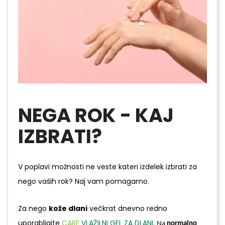
NEGA ROK - KAJ
IZBRATI?
V poplavi možnosti ne veste kateri izdelek izbrati za
nego vaših rok? Naj vam pomagamo.
Za nego
kože dlani
večkrat dnevno redno
uporabljajte
CARE
VLAŽILNI GEL ZA DLANI
.
Na
normalno