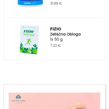
31,99 €
FIZIO
Zeliščna Obloga
1x 50 g
7,32 €