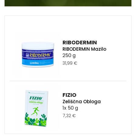
RIBODERMIN
RIBODERMIN Mazilo
250 g
31,99 €
FIZIO
Zeliščna Obloga
1x 50 g
7,32 €