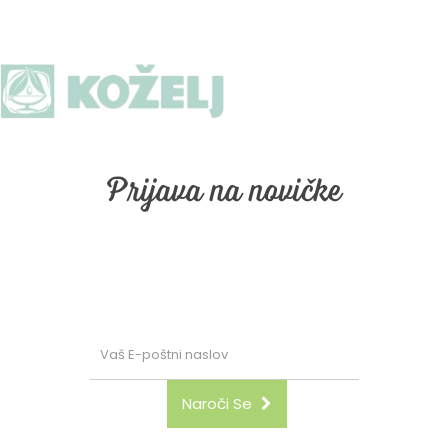
Prijava na novičke
Prijava na naše email obveščanje. Vpišite vaš email in
kliknite "naroči se"
Naroči Se