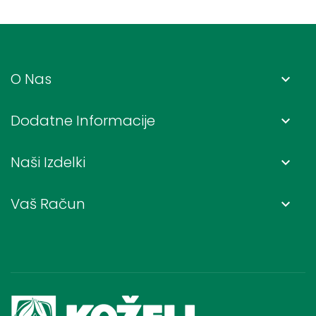
O Nas
keyboard_arrow_down
Dodatne Informacije
keyboard_arrow_down
Naši Izdelki
keyboard_arrow_down
Vaš Račun
keyboard_arrow_down