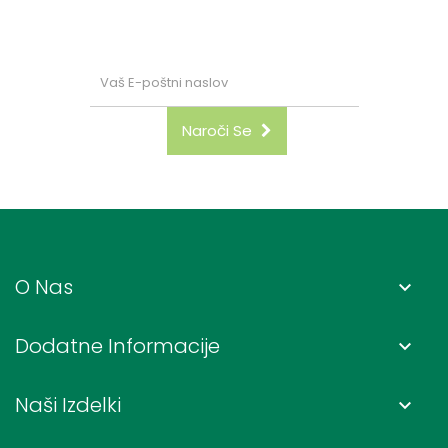
"naroči se"
Naroči Se
O Nas
keyboard_arrow_down
Dodatne Informacije
keyboard_arrow_down
Naši Izdelki
keyboard_arrow_down