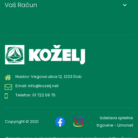
Vaš Račun
keyboard_arrow_down
Naslov: Vegova ulica 12, 1233 Dob
Email: info@kozelj.net
Telefon: 01 722 09 70
Izdelava spletne
Copyright © 2021
trgovine - Limonet