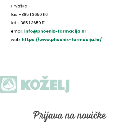
Hrvaška
fax: +385 1 3650 110
tel: +385 1 3650 111
email:
info@phoenix-farmacija.hr
web:
https://www.phoenix-farmacija.hr/
Prijava na novičke
Prijava na naše email obveščanje. Vpišite vaš email in kliknite