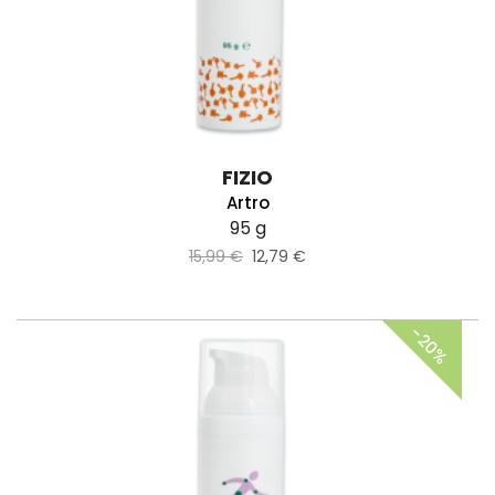
FIZIO
Artro
95 g
15,99 €
12,79 €
−20%