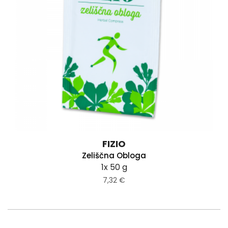
FIZIO
Zeliščna Obloga
1x 50 g
7,32 €