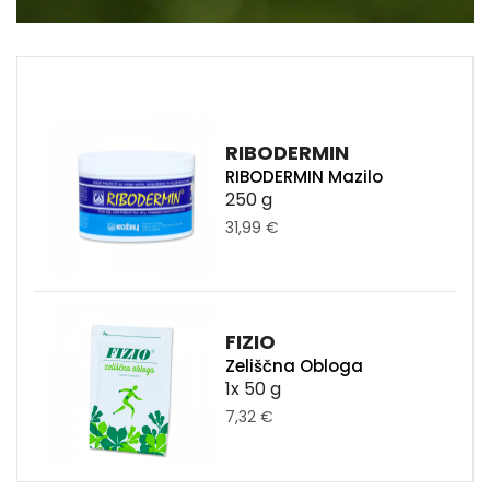
RIBODERMIN
RIBODERMIN Mazilo
250 g
31,99 €
FIZIO
Zeliščna Obloga
1x 50 g
7,32 €