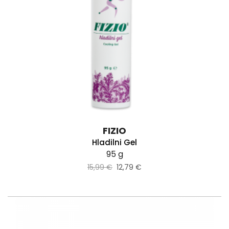
FIZIO
Hladilni Gel
95 g
15,99 €
12,79 €