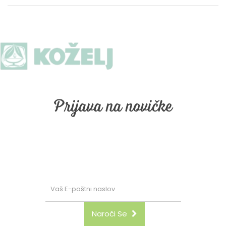
Prijava na novičke
Prijava na naše email obveščanje. Vpišite vaš email in
kliknite "naroči se"
Naroči Se