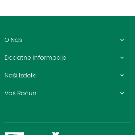
O Nas
keyboard_arrow_down
Dodatne Informacije
keyboard_arrow_down
Naši Izdelki
keyboard_arrow_down
Vaš Račun
keyboard_arrow_down