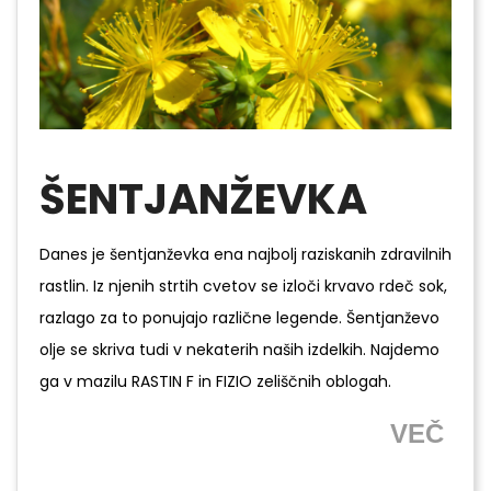
ŠENTJANŽEVKA
Danes je šentjanževka ena najbolj raziskanih zdravilnih
rastlin. Iz njenih strtih cvetov se izloči krvavo rdeč sok,
razlago za to ponujajo različne legende. Šentjanževo
olje se skriva tudi v nekaterih naših izdelkih. Najdemo
ga v mazilu RASTIN F in FIZIO zeliščnih oblogah.
VEČ