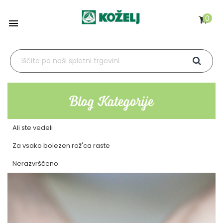
0

Blog Kategorije
Ali ste vedeli
Za vsako bolezen rož'ca raste
Nerazvrščeno