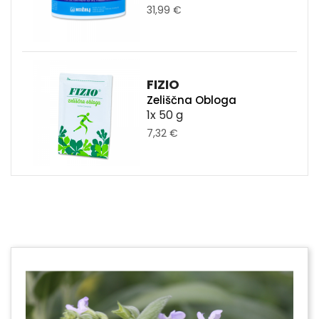
31,99 €
FIZIO
Zeliščna Obloga
1x 50 g
7,32 €