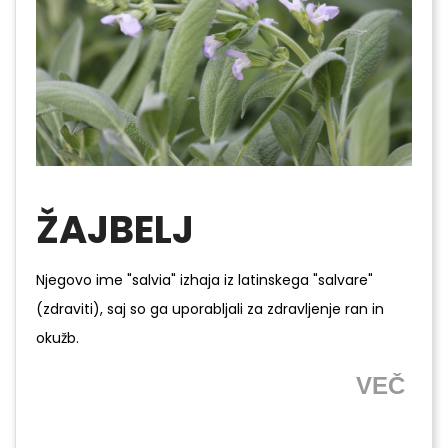
ŽAJBELJ
Njegovo ime "salvia" izhaja iz latinskega "salvare"
(zdraviti), saj so ga uporabljali za zdravljenje ran in
okužb.
VEČ