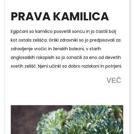
PRAVA KAMILICA
Egipčani so kamilico posvetili soncu in jo častili bolj
kot ostala zelišča. Grški zdravniki so jo predpisovali za
zdravljenje vročic in ženskih bolezni, v starih
anglosaških rokopisih so jo označili za eno od devetih
svetih zelišč. Njeni učinki so dobro raziskani in potrjeni.
VEČ