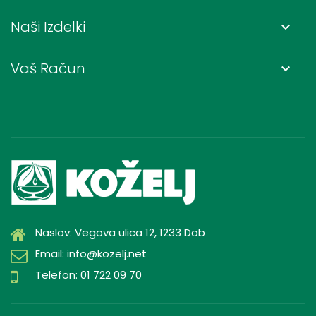
Naši Izdelki
keyboard_arrow_down
Vaš Račun
keyboard_arrow_down
Naslov: Vegova ulica 12, 1233 Dob
Email: info@kozelj.net
Telefon: 01 722 09 70