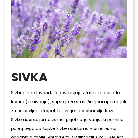
SIVKA
Sivkino ime lavandula povezujejo z latinsko besedo
lavare (umivanje), saj so jo že stari Rimljani uporabljali
za odišavljanje kopeli ter verjeli, da obnavlja kožo.
Sivko uporabljamo zaradi prijetnega vonja, ki pomirja,
poleg tega pa šopke sivke obešamo v omare, saj
odganjajo molje. Predvsem v Dalmaciji, Grčiji, Severni