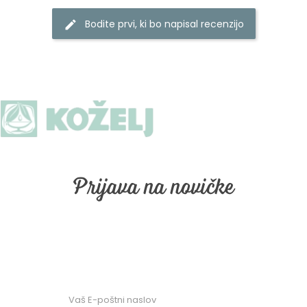
Bodite prvi, ki bo napisal recenzijo
Prijava na novičke
Prijava na naše email obveščanje. Vpišite vaš email in
kliknite "naroči se"