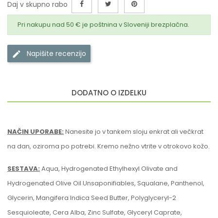
Daj v skupno rabo
Pri nakupu nad 50 € je poštnina v Sloveniji brezplačna.
Napišite recenzijo
DODATNO O IZDELKU
NAČIN UPORABE:
Nanesite jo v tankem sloju enkrat ali večkrat
na dan, oziroma po potrebi. Kremo nežno vtrite v otrokovo kožo.
SESTAVA:
Aqua, Hydrogenated Ethylhexyl Olivate and
Hydrogenated Olive Oil Unsaponifiables, Squalane, Panthenol,
Glycerin, Mangifera Indica Seed Butter, Polyglyceryl-2
Sesquioleate, Cera Alba, Zinc Sulfate, Glyceryl Caprate,