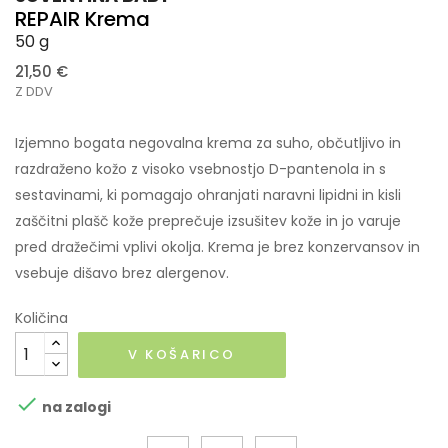
REPAIR Krema
50 g
21,50 €
Z DDV
Izjemno bogata negovalna krema za suho, občutljivo in
razdraženo kožo z visoko vsebnostjo D-pantenola in s
sestavinami, ki pomagajo ohranjati naravni lipidni in kisli
zaščitni plašč kože preprečuje izsušitev kože in jo varuje
pred dražečimi vplivi okolja. Krema je brez konzervansov in
vsebuje dišavo brez alergenov.
Količina
V KOŠARICO

na zalogi