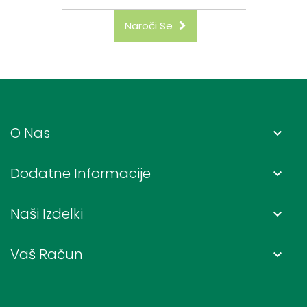
Naroči Se
O Nas
keyboard_arrow_down
Dodatne Informacije
keyboard_arrow_down
Naši Izdelki
keyboard_arrow_down
Vaš Račun
keyboard_arrow_down