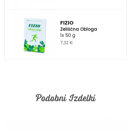
FIZIO
Zeliščna Obloga
1x 50 g
7,32 €
Podobni Izdelki