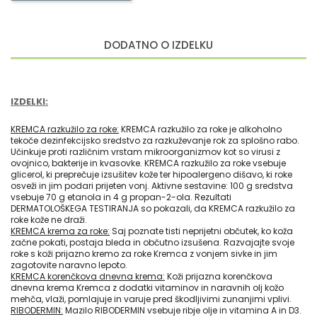
DODATNO O IZDELKU
IZDELKI:
KREMCA razkužilo za roke:
KREMCA razkužilo za roke je alkoholno
tekoče dezinfekcijsko sredstvo za razkuževanje rok za splošno rabo.
Učinkuje proti različnim vrstam mikroorganizmov kot so virusi z
ovojnico, bakterije in kvasovke. KREMCA razkužilo za roke vsebuje
glicerol, ki preprečuje izsušitev kože ter hipoalergeno dišavo, ki roke
osveži in jim podari prijeten vonj. Aktivne sestavine: 100 g sredstva
vsebuje 70 g etanola in 4 g propan-2-ola. Rezultati
DERMATOLOŠKEGA TESTIRANJA so pokazali, da KREMCA razkužilo za
roke kože ne draži.
KREMCA krema za roke:
Saj poznate tisti neprijetni občutek, ko koža
začne pokati, postaja bleda in občutno izsušena. Razvajajte svoje
roke s koži prijazno kremo za roke Kremca z vonjem sivke in jim
zagotovite naravno lepoto.
KREMCA korenčkova dnevna krema:
Koži prijazna korenčkova
dnevna krema Kremca z dodatki vitaminov in naravnih olj kožo
mehča, vlaži, pomlajuje in varuje pred škodljivimi zunanjimi vplivi.
RIBODERMIN:
Mazilo RIBODERMIN vsebuje ribje olje in vitamina A in D3.