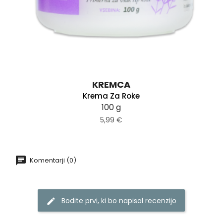
KREMCA
Krema Za Roke
100 g
5,99 €
Komentarji (0)
Bodite prvi, ki bo napisal recenzijo