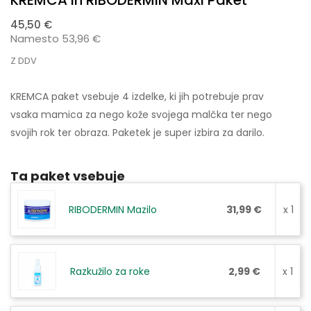
KREMCA In RIBODERMIN Maxi Paket
45,50 €
Namesto 53,96 €
Z DDV
KREMCA paket vsebuje 4 izdelke, ki jih potrebuje prav
vsaka mamica za nego kože svojega malčka ter nego
svojih rok ter obraza. Paketek je super izbira za darilo.
Ta paket vsebuje
RIBODERMIN Mazilo
31,99 €
x 1
Razkužilo za roke
2,99 €
x 1