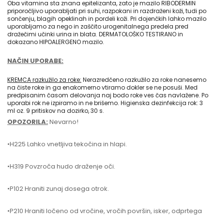
Oba vitamina sta znana epitelizanta, zato je mazilo RIBODERMIN
priporočljivo uporabljati pri suhi, razpokani in razdraženi koži, tudi po
sončenju, blagih opeklinah in pordeli koži. Pri dojenčkih lahko mazilo
uporabljamo za nego in zaščito urogenitalnega predela pred
dražečimi učinki urina in blata. DERMATOLOŠKO TESTIRANO in
dokazano HIPOALERGENO mazilo.
NAČIN UPORABE:
KREMCA razkužilo za roke:
Nerazredčeno razkužilo za roke nanesemo
na čiste roke in ga enakomerno vtiramo dokler se ne posuši. Med
predpisanim časom delovanja naj bodo roke ves čas navlažene. Po
uporabi rok ne izpiramo in ne brišemo. Higienska dezinfekcija rok: 3
ml oz. 9 pritiskov na dozirko, 30 s.
OPOZORILA:
Nevarno!
•H225 Lahko vnetljiva tekočina in hlapi.
•H319 Povzroča hudo draženje oči.
•P102 Hraniti zunaj dosega otrok.
•P210 Hraniti ločeno od vročine, vročih površin, isker, odprtega