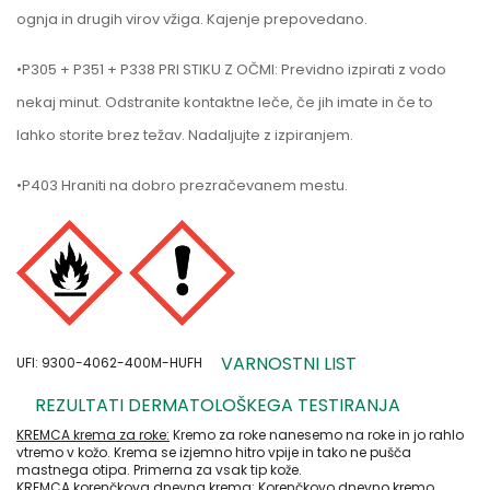
ognja in drugih virov vžiga. Kajenje prepovedano.
•P305 + P351 + P338 PRI STIKU Z OČMI: Previdno izpirati z vodo
nekaj minut. Odstranite kontaktne leče, če jih imate in če to
lahko storite brez težav. Nadaljujte z izpiranjem.
•P403 Hraniti na dobro prezračevanem mestu.
VARNOSTNI LIST
UFI: 9300-4062-400M-HUFH
REZULTATI DERMATOLOŠKEGA TESTIRANJA
KREMCA krema za roke:
Kremo za roke nanesemo na roke in jo rahlo
vtremo v kožo. Krema se izjemno hitro vpije in tako ne pušča
mastnega otipa. Primerna za vsak tip kože.
KREMCA korenčkova dnevna krema:
Korenčkovo dnevno kremo