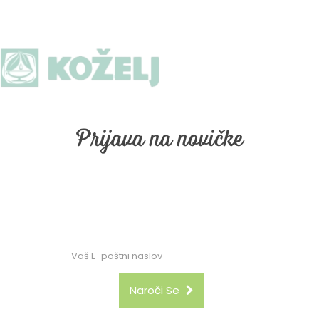
Prijava na novičke
Prijava na naše email obveščanje. Vpišite vaš email in
kliknite "naroči se"
Naroči Se