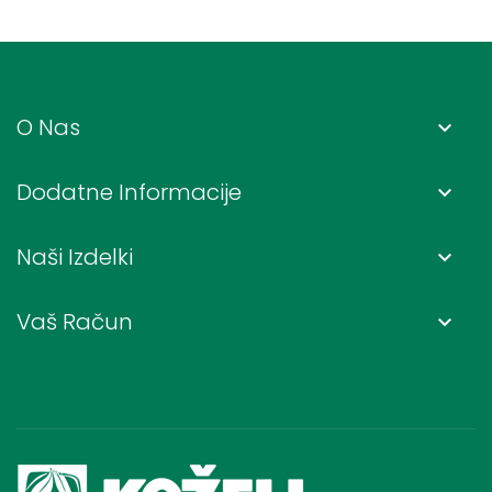
O Nas
keyboard_arrow_down
Dodatne Informacije
keyboard_arrow_down
Naši Izdelki
keyboard_arrow_down
Vaš Račun
keyboard_arrow_down