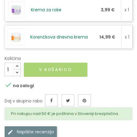
Krema za roke
3,99 €
x 1
Korenčkova dnevna krema
14,99 €
x 1
Količina
V KOŠARICO

na zalogi
Daj v skupno rabo
Pri nakupu nad 50 € je poštnina v Sloveniji brezplačna.
Napišite recenzijo