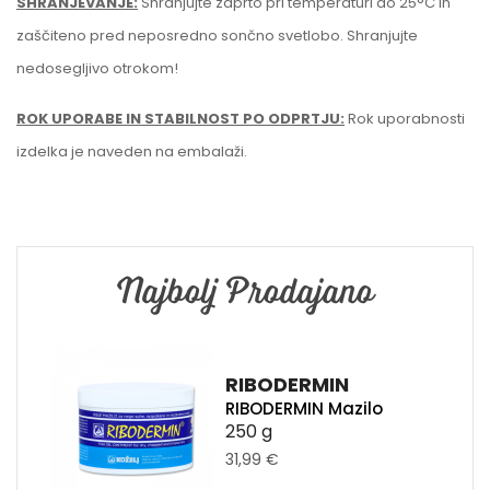
SHRANJEVANJE:
Shranjujte zaprto pri temperaturi do 25°C in
zaščiteno pred neposredno sončno svetlobo. Shranjujte
nedosegljivo otrokom!
ROK UPORABE IN STABILNOST PO ODPRTJU:
Rok uporabnosti
izdelka je naveden na embalaži.
Najbolj Prodajano
RIBODERMIN
RIBODERMIN Mazilo
250 g
31,99 €