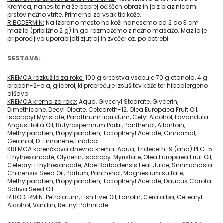
Kremca, nanesite na že poprej očiščen obraz in jo z blazinicami
prstov nežno vtrite. Primerna za vsak tip kože.
RIBODERMIN:
Na izbrano mesto na koži nanesemo od 2 do 3 cm
mazila (približno 2 g) in ga razmažemo z nežno masažo. Mazilo je
priporočljivo uporabljati zjutraj in zvečer oz. po potrebi.
SESTAVA:
KREMCA razkužilo za roke:
100 g sredstva vsebuje 70 g etanola, 4 g
propan-2-ola, glicerol, ki preprečuje izsušitev kože ter hipoalergeno
dišavo
KREMCA krema za roke:
Aqua, Glyceryl Stearate, Glycerin,
Dimethicone, Decyl Oleate, Ceteareth-12, Olea Europaea Fruit Oil,
Isopropyl Myristate, Paraffinum liquidum, Cetyl Alcohol, Lavandula
Angustifolia Oil, Butyrospermum Parkii, Panthenol, Allantoin,
Methylparaben, Propylparaben, Tocopheryl Acetate, Cinnamal,
Geraniol, D-Limonene, Linalool
KREMCA korenčkova dnevna krema:
Aqua, Trideceth-9 (and) PEG-5
Ethylhexanoate, Glycerin, Isopropyl Myristate, Olea Europaea Fruit Oil,
Cetearyl Ethylhexanoate, Aloe Barbadensis Leaf Juice, Simmondsia
Chinensis Seed Oil, Parfum, Panthenol, Magnesium sulfate,
Methylparaben, Propylparaben, Tocopheryl Acetate, Daucus Carota
Sativa Seed Oil
RIBODERMIN:
Petrolatum, Fish Liver Oil, Lanolin, Cera alba, Cetearyl
Alcohol, Vanillin, Retinyl Palmitate