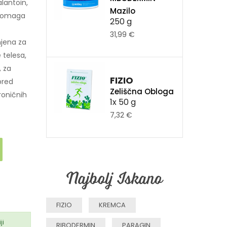
lantoin,
Mazilo
o pomaga
250 g
31,99 €
jena za
 telesa,
, za
FIZIO
pred
Zeliščna Obloga
roničnih
1x 50 g
7,32 €
Najbolj Iskano
FIZIO
KREMCA
ji
RIBODERMIN
PARAGIN