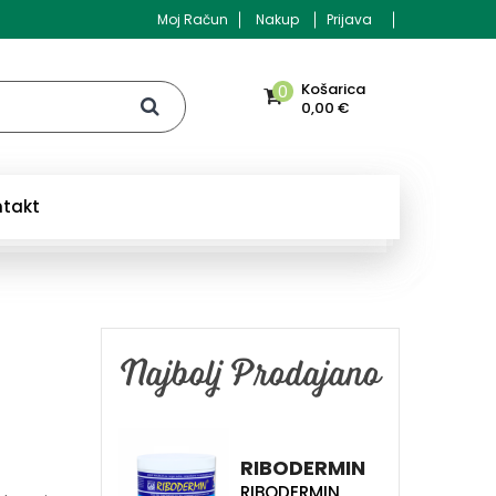
Moj Račun
Nakup
Prijava
Košarica
0
0,00 €
ntakt
Najbolj Prodajano
RIBODERMIN
RIBODERMIN