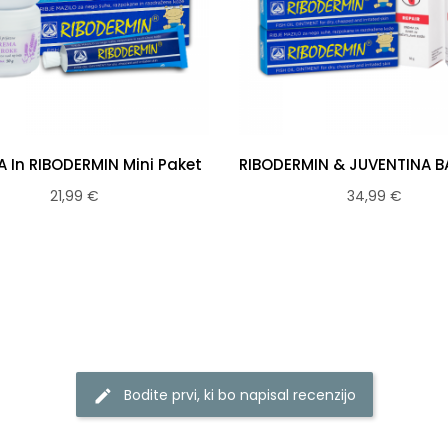
 In RIBODERMIN Mini Paket
21,99 €
34,99 €
Bodite prvi, ki bo napisal recenzijo