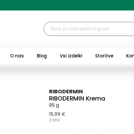
O nas
Blog
Vsi izdelki
Storitve
Ko
RIBODERMIN
RIBODERMIN Krema
95 g
15,99 €
Z DDV