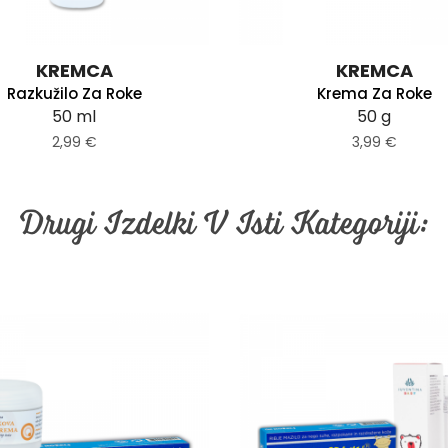
KREMCA
KREMCA
Razkužilo Za Roke
Krema Za Roke
50 ml
50 g
2,99 €
3,99 €
Drugi Izdelki V Isti Kategoriji: