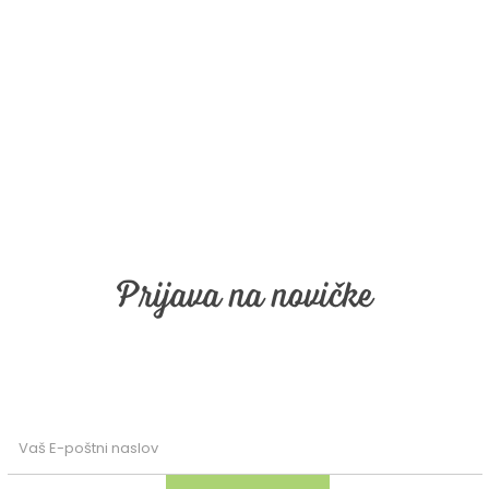
Prijava na novičke
email obveščanje. Vpišite vaš email in kli