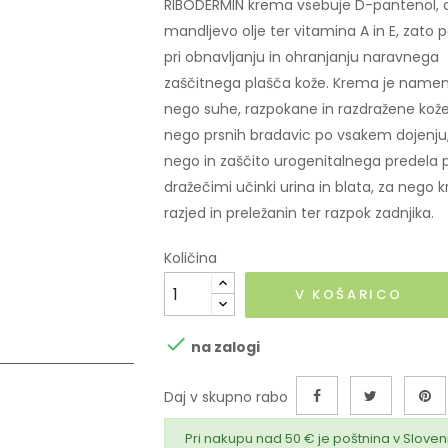
RIBODERMIN krema vsebuje D-pantenol, a
mandljevo olje ter vitamina A in E, zat
pri obnavljanju in ohranjanju naravnega
zaščitnega plašča kože. Krema je namen
nego suhe, razpokane in razdražene kože
nego prsnih bradavic po vsakem dojenju
nego in zaščito urogenitalnega predela 
dražečimi učinki urina in blata, za nego k
razjed in preležanin ter razpok zadnjika.
Količina
V KOŠARICO

na zalogi
Daj v skupno rabo
Pri nakupu nad 50 € je poštnina v Sloveni