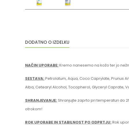
DODATNO O IZDELKU
NAČIN UPORABE:
Kremo nanesemo
na kožo ter jo než
SESTAVA:
Petrolatum, Aqua, Coco Caprylate, Prunus
Am
Alba, Cetearyl Alcohol, Tocopherol, Glyceryl Caprate,
Va
SHRANJEVANJE:
Shranjujte zaprto pri temperaturi do 
otrokom!
ROK UPORABE IN STABILNOST PO ODPRTJU:
Rok upor