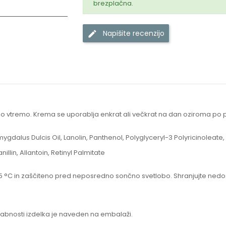
brezplačna.
Napišite recenzijo
no vtremo. Krema se uporablja enkrat ali večkrat
na dan oziroma po p
ygdalus Dulcis Oil, Lanolin, Panthenol, Polyglyceryl-3 Polyricinoleate
nillin, Allantoin, Retinyl Palmitate
25 °C in zaščiteno pred neposredno sončno svetlobo. Shranjujte nedo
abnosti izdelka je naveden na embalaži.