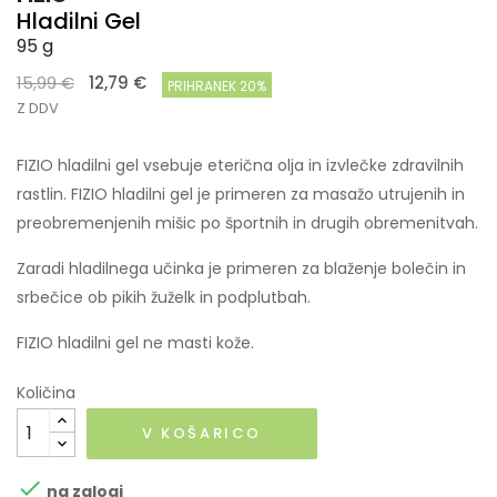
Hladilni Gel
95 g
15,99 €
12,79 €
PRIHRANEK 20%
Z DDV
FIZIO hladilni gel vsebuje eterična olja in izvlečke zdravilnih
rastlin. FIZIO hladilni gel je primeren za masažo utrujenih in
preobremenjenih mišic po športnih in drugih obremenitvah.
Zaradi hladilnega učinka je primeren za blaženje bolečin in
srbečice ob pikih žuželk in podplutbah.
FIZIO hladilni gel ne masti kože.
Količina
V KOŠARICO

na zalogi