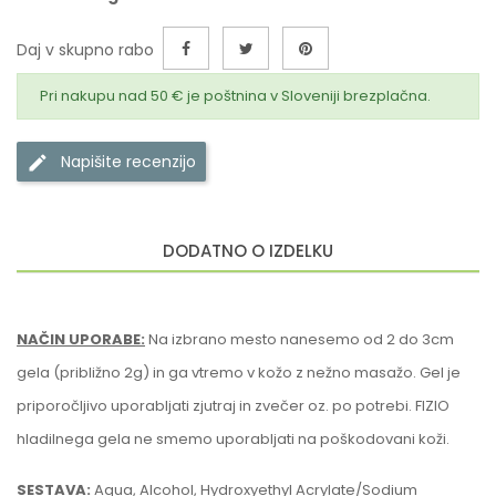
Daj v skupno rabo
Pri nakupu nad 50 € je poštnina v Sloveniji brezplačna.
Napišite recenzijo
DODATNO O IZDELKU
NAČIN UPORABE:
Na izbrano mesto nanesemo od 2 do 3cm
gela (približno 2g) in ga vtremo v kožo z nežno masažo. Gel je
priporočljivo uporabljati zjutraj in zvečer oz. po potrebi. FIZIO
hladilnega gela ne smemo uporabljati na poškodovani koži.
SESTAVA:
Aqua, Alcohol, Hydroxyethyl Acrylate/Sodium