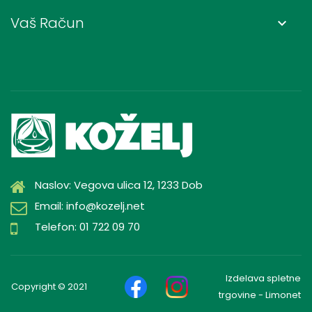
Vaš Račun
keyboard_arrow_down
Naslov: Vegova ulica 12, 1233 Dob
Email: info@kozelj.net
Telefon: 01 722 09 70
Izdelava spletne
Copyright © 2021
trgovine - Limonet