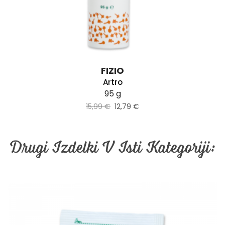
FIZIO
Artro
95 g
15,99 €
12,79 €
Drugi Izdelki V Isti Kategoriji: