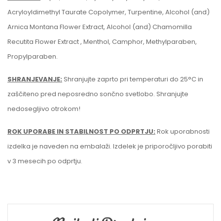
Acryloyldimethyl Taurate Copolymer, Turpentine, Alcohol (and)
Arnica Montana Flower Extract, Alcohol (and) Chamomilla
Recutita Flower Extract , Menthol, Camphor, Methylparaben,
Propylparaben.
SHRANJEVANJE:
Shranjujte zaprto pri temperaturi do 25°C in
zaščiteno pred neposredno sončno svetlobo. Shranjujte
nedosegljivo otrokom!
ROK UPORABE IN STABILNOST PO ODPRTJU:
Rok uporabnosti
izdelka je naveden na embalaži. Izdelek je priporočljivo porabiti
v 3 mesecih po odprtju.