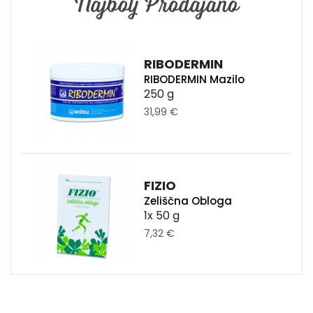
Najbolj Prodajano
RIBODERMIN
RIBODERMIN Mazilo
250 g
31,99 €
FIZIO
Zeliščna Obloga
1x 50 g
7,32 €