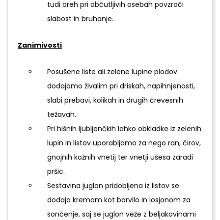
tudi oreh pri občutljivih osebah povzroči
slabost in bruhanje.
Zanimivosti
Posušene liste ali zelene lupine plodov
dodajamo živalim pri driskah, napihnjenosti,
slabi prebavi, kolikah in drugih črevesnih
težavah.
Pri hišnih ljubljenčkih lahko obkladke iz zelenih
lupin in listov uporabljamo za nego ran, čirov,
gnojnih kožnih vnetij ter vnetji ušesa zaradi
pršic.
Sestavina juglon pridobljena iz listov se
dodaja kremam kot barvilo in losjonom za
sončenje, saj se juglon veže z beljakovinami