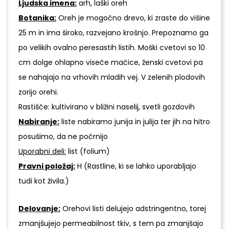
Ljudska
imena:
arh, laški oreh
Botanika:
Oreh je mogočno drevo, ki zraste do višine
25 m in ima široko, razvejano krošnjo. Prepoznamo ga
po velikih ovalno peresastih listih. Moški cvetovi so 10
cm dolge ohlapno viseče mačice, ženski cvetovi pa
se nahajajo na vrhovih mladih vej. V zelenih plodovih
zorijo orehi.
Rastišče: kultivirano v bližini naselij, svetli gozdovih
Nabiranje:
liste nabiramo junija in julija ter jih na hitro
posušimo, da ne počrnijo
Uporabni deli:
list (folium)
Pravni položaj:
H (Rastline, ki se lahko uporabljajo
tudi kot živila.)
Delovanje:
Orehovi listi delujejo adstringentno, torej
zmanjšujejo permeabilnost tkiv, s tem pa zmanjšajo