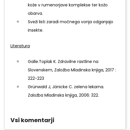
kože v rumenorjave komplekse ter kožo
obarva.
Sveži listi zaradi močnega vonja odganjajo
insekte.
Literatura
Galle.Toplak K. Zdravilne rastline na
Slovenskem, Založba Mladinska knjiga, 2017 :
222-223
Grünwald J, Jänicke C. zelena lekarna.
Založba Mladinska knjiga, 2006: 322.
Vsi komentarji