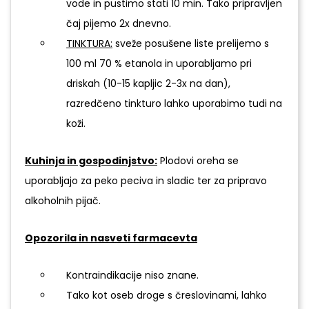
vode in pustimo stati 10 min. Tako pripravljen
čaj pijemo 2x dnevno.
TINKTURA:
sveže posušene liste prelijemo s
100 ml 70 % etanola in uporabljamo pri
driskah (10-15 kapljic 2-3x na dan),
razredčeno tinkturo lahko uporabimo tudi na
koži.
Kuhinja in gospodinjstvo:
Plodovi oreha se
uporabljajo za peko peciva in sladic ter za pripravo
alkoholnih pijač.
Opozorila in nasveti farmacevta
Kontraindikacije niso znane.
Tako kot oseb droge s čreslovinami, lahko