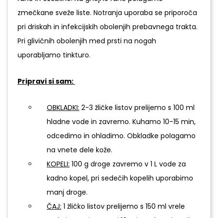
zmečkane sveže liste. Notranja uporaba se priporoča
pri driskah in infekcijskih obolenjih prebavnega trakta.
Pri glivičnih obolenjih med prsti na nogah
uporabljamo tinkturo.
Pripravi si sam:
OBKLADKI:
2-3 žličke listov prelijemo s 100 ml
hladne vode in zavremo. Kuhamo 10-15 min,
odcedimo in ohladimo. Obkladke polagamo
na vnete dele kože.
KOPELI:
100 g droge zavremo v 1 L vode za
kadno kopel, pri sedečih kopelih uporabimo
manj droge.
ČAJ:
1 žličko listov prelijemo s 150 ml vrele