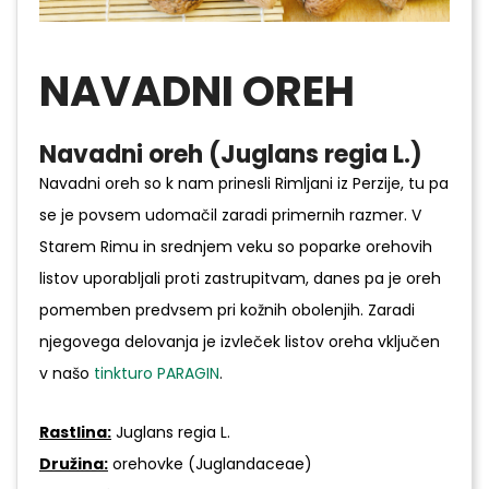
NAVADNI OREH
Navadni oreh (Juglans regia L.)
Navadni oreh so k nam prinesli Rimljani iz Perzije, tu pa
se je povsem udomačil zaradi primernih razmer. V
Starem Rimu in srednjem veku so poparke orehovih
listov uporabljali proti zastrupitvam, danes pa je oreh
pomemben predvsem pri kožnih obolenjih. Zaradi
njegovega delovanja je izvleček listov oreha vključen
v našo
tinkturo PARAGIN
.
Rastlina:
Juglans regia L.
Družina:
orehovke (Juglandaceae)