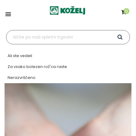
0

Ali ste vedeli
Za vsako bolezen rož'ca raste
Nerazvrščeno