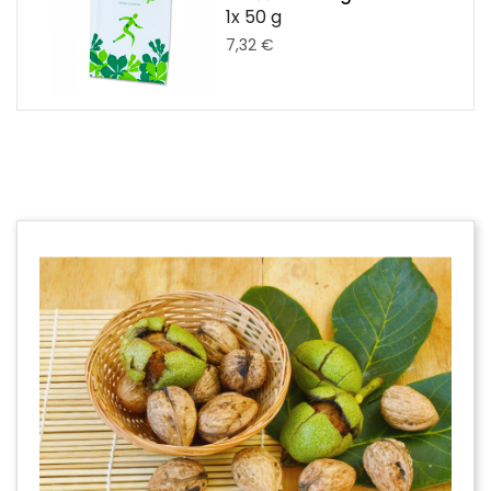
1x 50 g
7,32 €