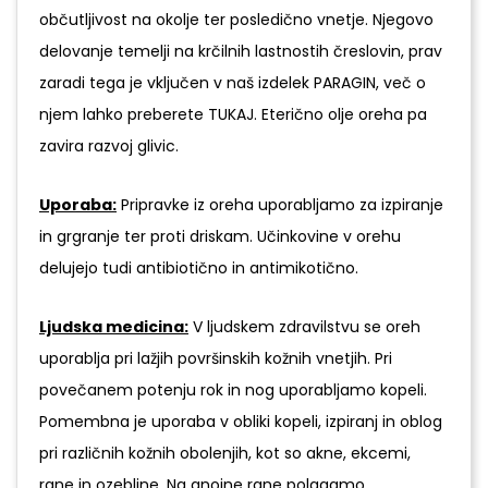
občutljivost na okolje ter posledično vnetje. Njegovo
delovanje temelji na krčilnih lastnostih čreslovin, prav
zaradi tega je vključen v naš izdelek PARAGIN, več o
njem lahko preberete TUKAJ. Eterično olje oreha pa
zavira razvoj glivic.
Uporaba:
Pripravke iz oreha uporabljamo za izpiranje
in grgranje ter proti driskam. Učinkovine v orehu
delujejo tudi antibiotično in antimikotično.
Ljudska medicina:
V ljudskem zdravilstvu se oreh
uporablja pri lažjih površinskih kožnih vnetjih. Pri
povečanem potenju rok in nog uporabljamo kopeli.
Pomembna je uporaba v obliki kopeli, izpiranj in oblog
pri različnih kožnih obolenjih, kot so akne, ekcemi,
rane in ozebline. Na gnojne rane polagamo