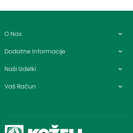
O Nas
keyboard_arrow_down
Dodatne Informacije
keyboard_arrow_down
Naši Izdelki
keyboard_arrow_down
Vaš Račun
keyboard_arrow_down