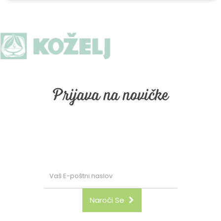
Prijava na novičke
Prijava na naše email obveščanje. Vpišite vaš email in
kliknite "naroči se"
Naroči Se