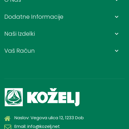
Dodatne Informacije
keyboard_arrow_down
Naši Izdelki
keyboard_arrow_down
Vaš Račun
keyboard_arrow_down
Naslov: Vegova ulica 12, 1233 Dob
Email: info@kozelj.net