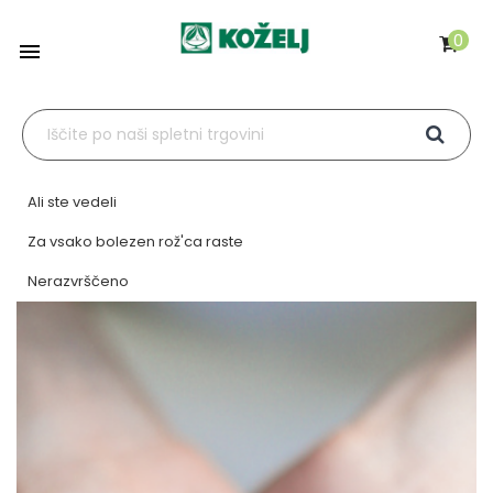
0

Ali ste vedeli
Za vsako bolezen rož'ca raste
Nerazvrščeno