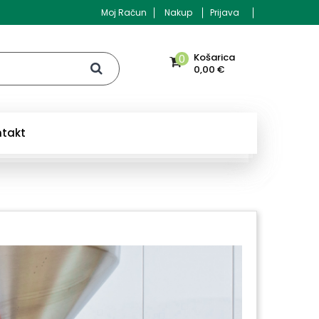
Moj Račun
Nakup
Prijava
Košarica
0
0,00 €
ntakt