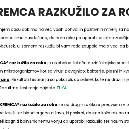
REMCA RAZKUŽILO ZA R
njem času dobimo največ vaših pohval in pozitivnih mnenj za naše r
 punce smo navdušene, da nam roke po uporabi prijetno zadišij
občutek. O samem razkužilu bi vam rada zaupala malo več, da bos
CA® razkužilo za roke
je alkoholno tekoče dezinfekcijsko sredst
m mikroorganizmov kot so virusi z ovojnico, bakterije, plesni in kv
irano
. Rezultati testiranja so pokazali, da izdelek kože ne draži in 
 Rezultate testiranja najdete
TUKAJ
.
KREMCA® razkužilo za roke
se od drugih razlikuje predvsem v tem
ne izsuši ter hipoalergeno dišavo, ki poskrbi, da ima koža rok po 
leli izogniti bolnišničnemu vonju ob uporabi razkužila ter našim s