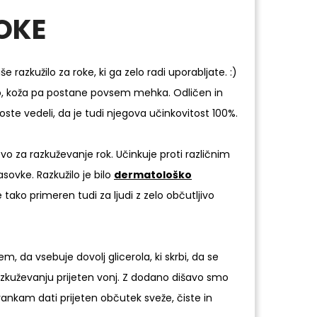
OKE
azkužilo za roke, ki ga zelo radi uporabljate. :)
o, koža pa postane povsem mehka. Odličen in
te vedeli, da je tudi njegova učinkovitost 100%.
vo za razkuževanje rok. Učinkuje proti različnim
asovke. Razkužilo je bilo
dermatološko
je tako primeren tudi za ljudi z zelo občutljivo
, da vsebuje dovolj glicerola, ki skrbi, da se
razkuževanju prijeten vonj. Z dodano dišavo smo
trankam dati prijeten občutek sveže, čiste in