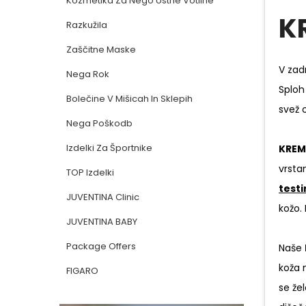
Kozmetika Za Nego Ustne Votline
K
Razkužila
Zaščitne Maske
V zad
Nega Rok
Sploh
Bolečine V Mišicah In Sklepih
svež 
Nega Poškodb
Izdelki Za Športnike
KREM
vrsta
TOP Izdelki
test
JUVENTINA Clinic
kožo.
JUVENTINA BABY
Package Offers
Naše
koža 
FIGARO
se že