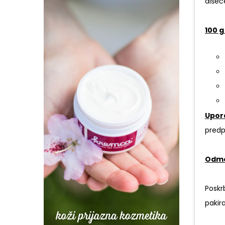
dišeč
100 g
Upor
predp
Odme
Poskr
pakir