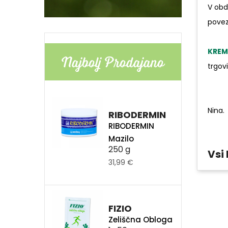
V obd
povez
KREM
Najbolj Prodajano
trgov
Nina.
RIBODERMIN
RIBODERMIN
Mazilo
250 g
Vsi
31,99 €
FIZIO
Zeliščna Obloga