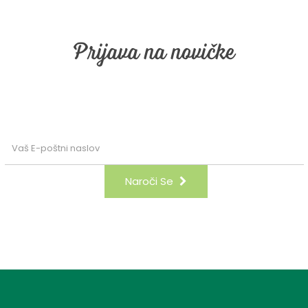
Prijava na novičke
email obveščanje. Vpišite vaš email in kli
Naroči Se