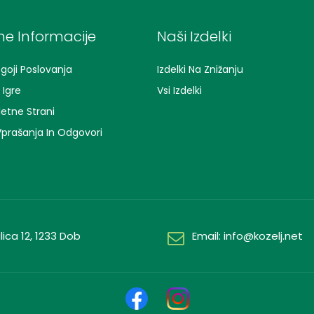
e Informacije
Naši Izdelki
goji Poslovanja
Izdelki Na Znižanju
Igre
Vsi Izdelki
letne Strani
prašanja In Odgovori
ica 12, 1233 Dob
Email: info@kozelj.net