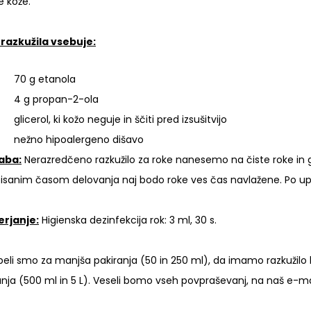
e kože.
 razkužila vsebuje:
70 g etanola
4 g propan-2-ola
glicerol, ki kožo neguje in ščiti pred izsušitvijo
nežno hipoalergeno dišavo
aba:
Nerazredčeno razkužilo za roke nanesemo na čiste roke in
isanim časom delovanja naj bodo roke ves čas navlažene. Po upo
rjanje:
Higienska dezinfekcija rok: 3 ml, 30 s.
beli smo za manjša pakiranja (50 in 250 ml), da imamo razkužilo 
anja (500 ml in 5 L). Veseli bomo vseh povpraševanj, na naš e-ma