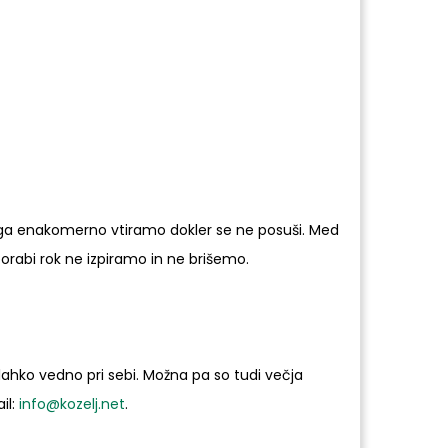
 ga enakomerno vtiramo dokler se ne posuši. Med
rabi rok ne izpiramo in ne brišemo.
lahko vedno pri sebi. Možna pa so tudi večja
il:
info@kozelj.net
.