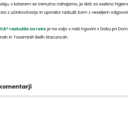
obju, v katerem se trenutno nahajamo, je skrb za osebno higie
avi z učinkovitostjo in uporabo razkužil, bom z veseljem odgovor
CA® razkužilo za roke
je na voljo v naši trgovini v Dobu pri Domž
inah in Tosaminih Belih štacuncah.
 komentarji