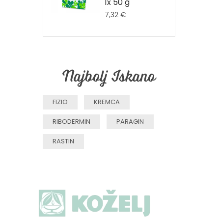
1x 50 g
7,32 €
Najbolj Iskano
FIZIO
KREMCA
RIBODERMIN
PARAGIN
RASTIN