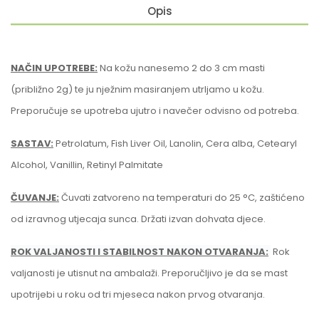
Opis
NAČIN UPOTREBE:
Na kožu nanesemo 2 do 3 cm masti
(približno 2g) te ju nježnim masiranjem utrljamo u kožu.
Preporučuje se upotreba ujutro i navečer odvisno od potreba.
SASTAV:
Petrolatum, Fish Liver Oil, Lanolin, Cera alba, Cetearyl
Alcohol, Vanillin, Retinyl Palmitate
ČUVANJE:
Čuvati zatvoreno na temperaturi do 25 °C, zaštićeno
od izravnog utjecaja sunca. Držati izvan dohvata djece.
ROK VALJANOSTI I STABILNOST NAKON OTVARANJA:
Rok
valjanosti je utisnut na ambalaži. Preporučljivo je da se mast
upotrijebi u roku od tri mjeseca nakon prvog otvaranja.