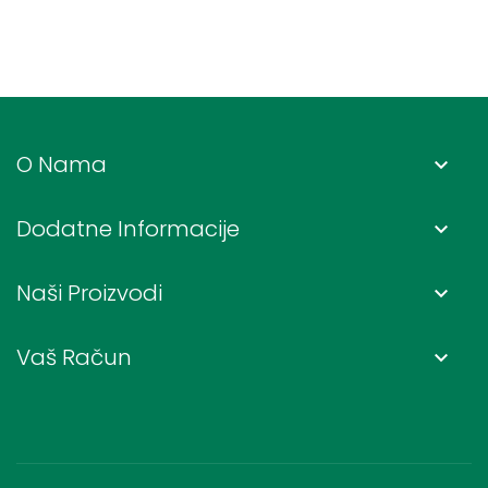
O Nama
keyboard_arrow_down
Dodatne Informacije
keyboard_arrow_down
Naši Proizvodi
keyboard_arrow_down
Vaš Račun
keyboard_arrow_down