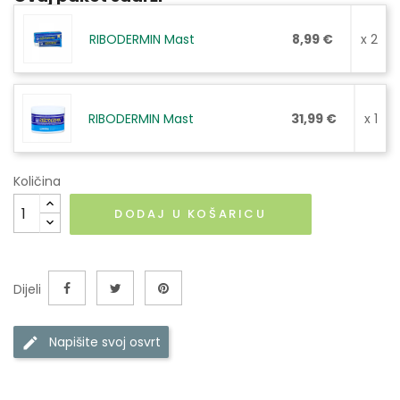
RIBODERMIN Mast
8,99 €
x 2
RIBODERMIN Mast
31,99 €
x 1
Količina
DODAJ U KOŠARICU
Dijeli
Napišite svoj ​​osvrt