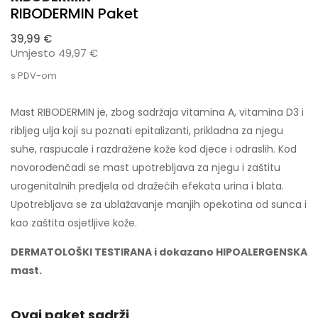
RIBODERMIN Paket
39,99 €
Umjesto 49,97 €
s PDV-om
Mast RIBODERMIN je, zbog sadržaja vitamina A, vitamina D3 i
ribljeg ulja koji su poznati epitalizanti, prikladna za njegu
suhe, raspucale i razdražene kože kod djece i odraslih. Kod
novorođenčadi se mast upotrebljava za njegu i zaštitu
urogenitalnih predjela od dražećih efekata urina i blata.
Upotrebljava se za ublažavanje manjih opekotina od sunca i
kao zaštita osjetljive kože.
DERMATOLOŠKI TESTIRANA i dokazano HIPOALERGENSKA
mast.
Ovaj paket sadrži