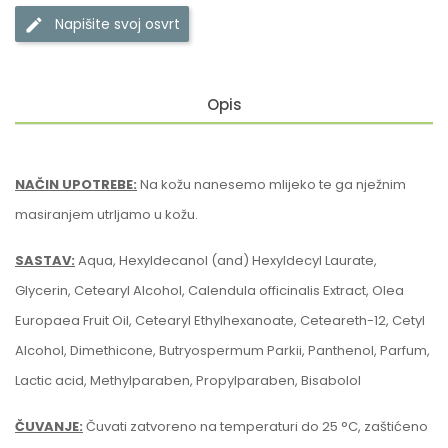
Napišite svoj ​​osvrt
Opis
NAČIN UPOTREBE:
Na kožu nanesemo mlijeko te ga nježnim
masiranjem utrljamo u kožu.
SASTAV:
Aqua, Hexyldecanol (and) Hexyldecyl Laurate,
Glycerin, Cetearyl Alcohol, Calendula officinalis Extract, Olea
Europaea Fruit Oil, Cetearyl Ethylhexanoate, Ceteareth-12, Cetyl
Alcohol, Dimethicone, Butryospermum Parkii, Panthenol, Parfum,
Lactic acid, Methylparaben, Propylparaben, Bisabolol
ČUVANJE:
Čuvati zatvoreno na temperaturi do 25 °C, zaštićeno