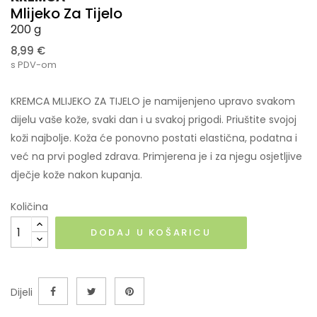
Mlijeko Za Tijelo
200 g
8,99 €
s PDV-om
KREMCA MLIJEKO ZA TIJELO je namijenjeno upravo svakom
dijelu vaše kože, svaki dan i u svakoj prigodi. Priuštite svojoj
koži najbolje. Koža će ponovno postati elastična, podatna i
već na prvi pogled zdrava. Primjerena je i za njegu osjetljive
dječje kože nakon kupanja.
Količina
DODAJ U KOŠARICU
Dijeli