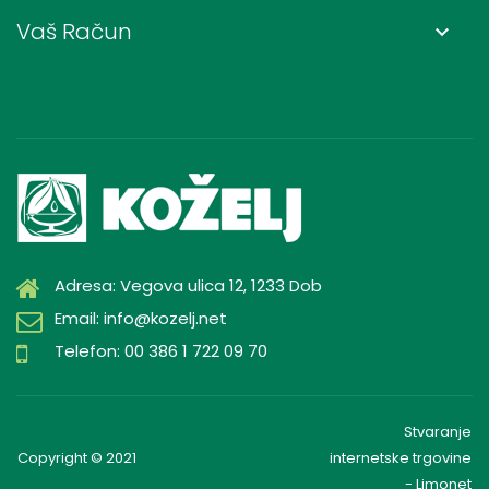
Vaš Račun
keyboard_arrow_down
Adresa: Vegova ulica 12, 1233 Dob
Email: info@kozelj.net
Telefon: 00 386 1 722 09 70
Stvaranje
Copyright © 2021
internetske trgovine
- Limonet