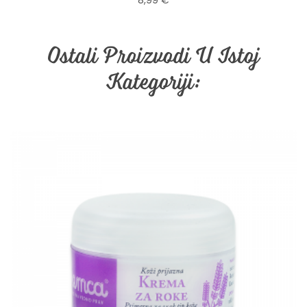
8,99 €
Ostali Proizvodi U Istoj
Kategoriji: