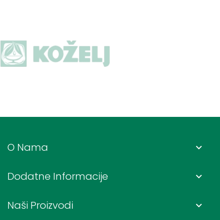
O Nama
keyboard_arrow_down
Dodatne Informacije
keyboard_arrow_down
Naši Proizvodi
keyboard_arrow_down