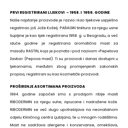
PRVI REGISTRIRANI LIJEKOVI – 1958. I 1959. GODINE
Naše najstarije proizvode je razvio i kao lijekove uspješno
registrirao još Jože Koželj. PARAGIN tinktura za njegu usne
šupljine je kao lijek registrirana 1958. g. u Beogradu, a već
iduće godine je registrirana aromatična mast za
masažu RASTIN, koja je poznata i pod nazivom »Pepetova
žavba« (Pepova mast). Ti su proizvodi i danas dostupni u
ljekarnama, međutim zbog promijenjenih zakonskih
propisa, registrirani su kao kozmetički proizvodi.
PROŠIRENJE ASORTIMANA PROIZVODA
1994. godine započeli smo s prodajom riblje masti
RIBODERMIN za njegu suhe, ispucane i nadražene kože.
RIBODERMIN se već dugo upotrebljava na neonatalnom
odjelu Kliničnog centra Ljubljana, te u mnogim rodilištima.
Mast ne sadržava alergene i konzervanse, omekšava,