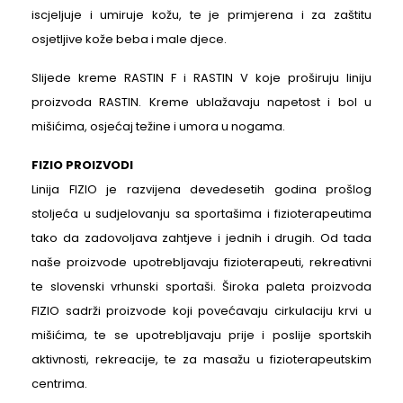
iscjeljuje i umiruje kožu, te je primjerena i za zaštitu
osjetljive kože beba i male djece.
Slijede kreme RASTIN F i RASTIN V koje proširuju liniju
proizvoda RASTIN. Kreme ublažavaju napetost i bol u
mišićima, osjećaj težine i umora u nogama.
FIZIO PROIZVODI
Linija FIZIO je razvijena devedesetih godina prošlog
stoljeća u sudjelovanju sa sportašima i fizioterapeutima
tako da zadovoljava zahtjeve i jednih i drugih. Od tada
naše proizvode upotrebljavaju fizioterapeuti, rekreativni
te slovenski vrhunski sportaši. Široka paleta proizvoda
FIZIO sadrži proizvode koji povećavaju cirkulaciju krvi u
mišićima, te se upotrebljavaju prije i poslije sportskih
aktivnosti, rekreacije, te za masažu u fizioterapeutskim
centrima.