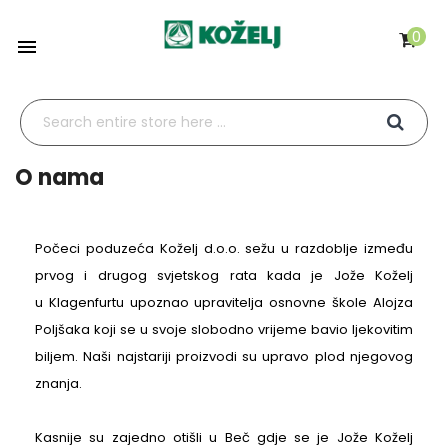
0

O nama
Počeci poduzeća Koželj d.o.o. sežu u razdoblje između
prvog i drugog svjetskog rata kada je Jože Koželj
u Klagenfurtu upoznao upravitelja osnovne škole Alojza
Poljšaka koji se u svoje slobodno vrijeme bavio ljekovitim
biljem. Naši najstariji proizvodi su upravo plod njegovog
znanja.
Kasnije su zajedno otišli u Beč gdje se je Jože Koželj