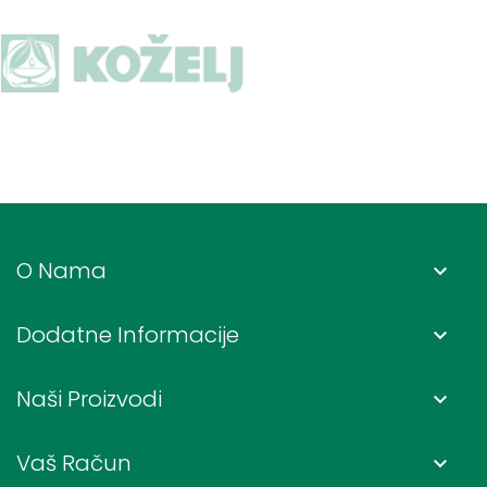
O Nama
keyboard_arrow_down
Dodatne Informacije
keyboard_arrow_down
Naši Proizvodi
keyboard_arrow_down
Vaš Račun
keyboard_arrow_down