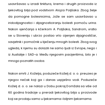
usavršavao u izradi tinktura, krema i drugih proizvoda iz
ljekovitog bilja pod vodstvom Alojza Poljšaka. Zbog želje
da pomogne bolesnicima, Jože se sam usavršavao u
iridodijagnostici i dijagnosticiranju bolesti pomoću urina.
Nakon vjenčanja s kćerkom A. Poljšaka, Sandrom, vratio
se u Sloveniju i ubrzo postao vrlo cijenjen dijagnostičar,
savjetnik i pomoćnik u liječenju mnogih bolesti. Zbog svog
ugleda, k njemu su dolazili ne samo ljudi iz Evrope, nego i
iz Austalije i SAD-a. Među njegovim pacijentima, bilo je i
mnogo poznatih osoba.
Nakon smrti J. Koželja, poduzeće Koželj d. o. o. preuzeo je
njegov nećak koji ga i danas uspješno vodi. Poduzeće
Koželj d. o. o. se nalazi u Dobu pokraj Domžala sa više od
60 godina tradicije u preradi ljekovitog bilja u proizvode
koji se prodaju samo u ljekarnama i biljnim ljekarnama.