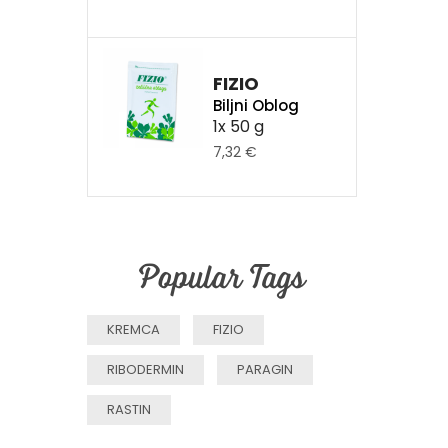
FIZIO
Biljni Oblog
1x 50 g
7,32 €
Popular Tags
KREMCA
FIZIO
RIBODERMIN
PARAGIN
RASTIN