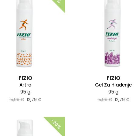
FIZIO
FIZIO
Artro
Gel Za Hlađenje
95 g
95 g
15,99 €
12,79 €
15,99 €
12,79 €
−20%