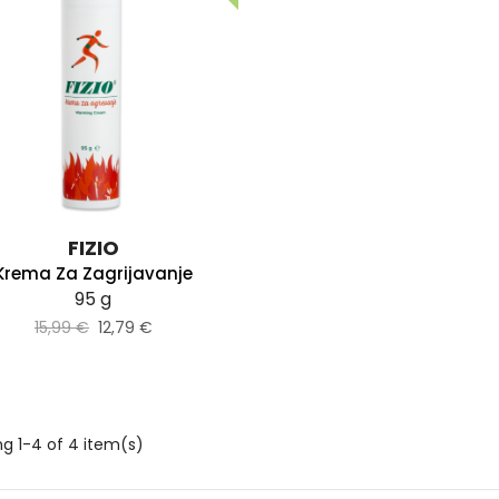
FIZIO
Krema Za Zagrijavanje
95 g
15,99 €
12,79 €
g 1-4 of 4 item(s)