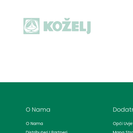
O Nama
Dodatn
O Nama
Opći Uvjet
Distributeri I Partneri
Mapa Str