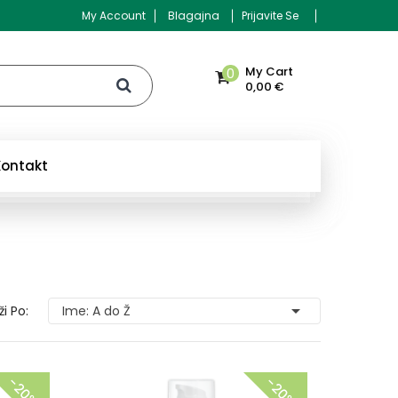
My Account
Blagajna
Prijavite Se
My Cart
0
0,00 €
Kontakt

ži Po:
Ime: A do Ž
−20%
−20%