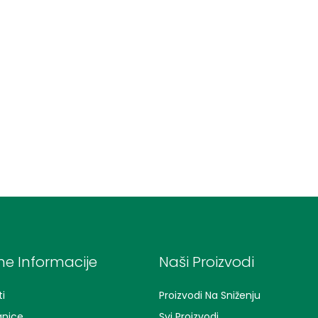
e Informacije
Naši Proizvodi
i
Proizvodi Na Sniženju
anice
Svi Proizvodi