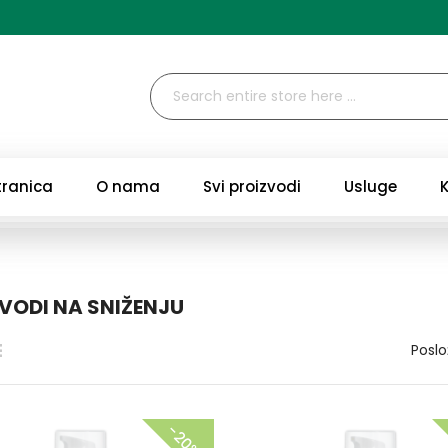
tranica
O nama
Svi proizvodi
Usluge
VODI NA SNIŽENJU
Poslo
−20%