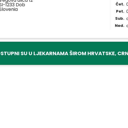
Vegova ulica 12
SI-1233 Dob
Čet.
Slovenia
Pet.
Sub.
Ned.
STUPNI SU U LJEKARNAMA ŠIROM HRVATSKE, CRN