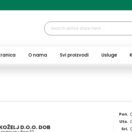
tranica
O nama
Svi proizvodi
Usluge
Pon.
Uto.
KOŽELJ D.O.O. DOB
Sri.