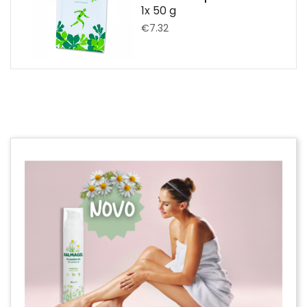
1x 50 g
€7.32