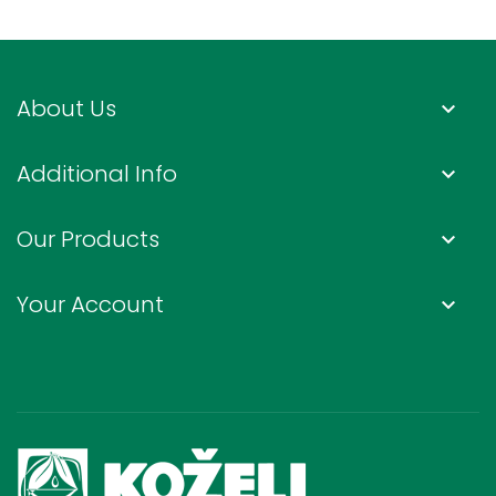
About Us
keyboard_arrow_down
Additional Info
keyboard_arrow_down
Our Products
keyboard_arrow_down
Your Account
keyboard_arrow_down