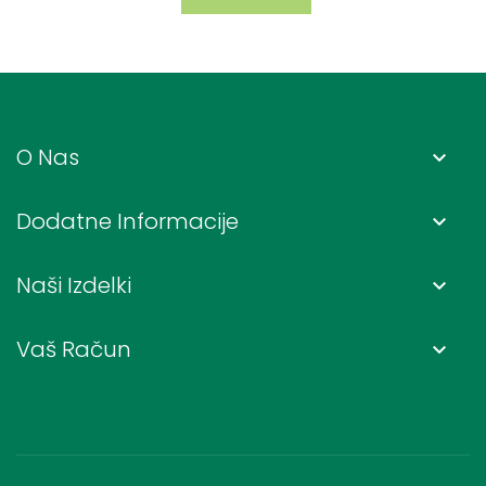
O Nas
keyboard_arrow_down
Dodatne Informacije
keyboard_arrow_down
Naši Izdelki
keyboard_arrow_down
Vaš Račun
keyboard_arrow_down