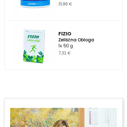
31,99 €
FIZIO
Zeliščna Obloga
1x 50 g
7,32 €