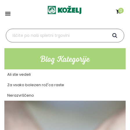
0

Blog Kategorije
Ali ste vedeli
Za vsako bolezen rož'ca raste
Nerazvrščeno