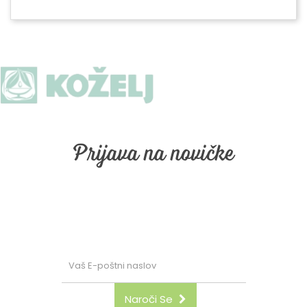
Prijava na novičke
Prijava na naše email obveščanje. Vpišite vaš email in
kliknite "naroči se"
Naroči Se