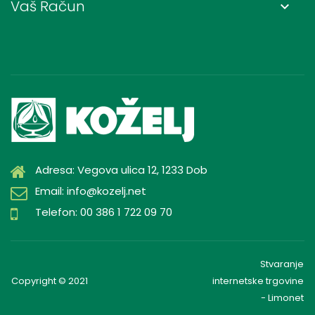
Vaš Račun
keyboard_arrow_down
Adresa: Vegova ulica 12, 1233 Dob
Email: info@kozelj.net
Telefon: 00 386 1 722 09 70
Stvaranje
Copyright © 2021
internetske trgovine
- Limonet