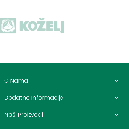
O Nama
keyboard_arrow_down
Dodatne Informacije
keyboard_arrow_down
Naši Proizvodi
keyboard_arrow_down