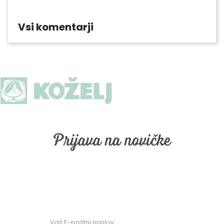
Vsi komentarji
Prijava na novičke
Prijava na naše email obveščanje. Vpišite vaš email in
kliknite "naroči se"