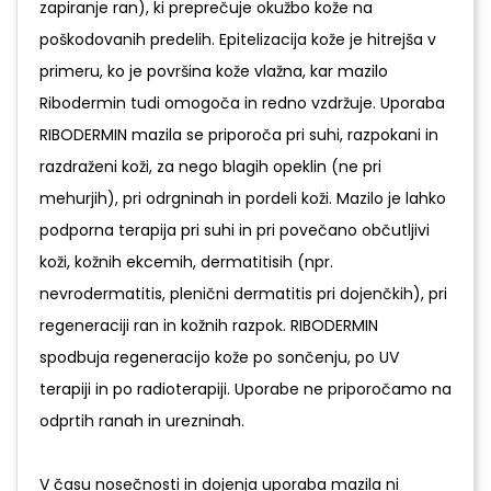
zapiranje ran), ki preprečuje okužbo kože na
poškodovanih predelih. Epitelizacija kože je hitrejša v
primeru, ko je površina kože vlažna, kar mazilo
Ribodermin tudi omogoča in redno vzdržuje. Uporaba
RIBODERMIN mazila se priporoča pri suhi, razpokani in
razdraženi koži, za nego blagih opeklin (ne pri
mehurjih), pri odrgninah in pordeli koži. Mazilo je lahko
podporna terapija pri suhi in pri povečano občutljivi
koži, kožnih ekcemih, dermatitisih (npr.
nevrodermatitis, plenični dermatitis pri dojenčkih), pri
regeneraciji ran in kožnih razpok. RIBODERMIN
spodbuja regeneracijo kože po sončenju, po UV
terapiji in po radioterapiji. Uporabe ne priporočamo na
odprtih ranah in urezninah.
V času nosečnosti in dojenja uporaba mazila ni