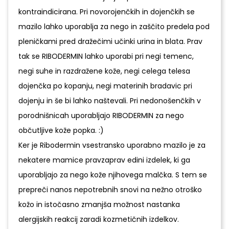
kontraindicirana. Pri novorojenčkih in dojenčkih se
mazilo lahko uporablja za nego in zaščito predela pod
pleničkami pred dražečimi učinki urina in blata. Prav
tak se RIBODERMIN lahko uporabi pri negi temenc,
negi suhe in razdražene kože, negi celega telesa
dojenčka po kopanju, negi materinih bradavic pri
dojenju in še bi lahko naštevali. Pri nedonošenčkih v
porodnišnicah uporabljajo RIBODERMIN za nego
občutljive kože popka. :)
Ker je Ribodermin vsestransko uporabno mazilo je za
nekatere mamice pravzaprav edini izdelek, ki ga
uporabljajo za nego kože njihovega malčka. S tem se
prepreči nanos nepotrebnih snovi na nežno otroško
kožo in istočasno zmanjša možnost nastanka
alergijskih reakcij zaradi kozmetičnih izdelkov.