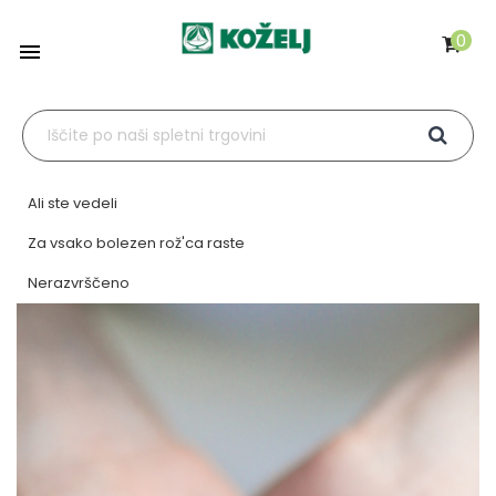
0

Ali ste vedeli
Za vsako bolezen rož'ca raste
Nerazvrščeno