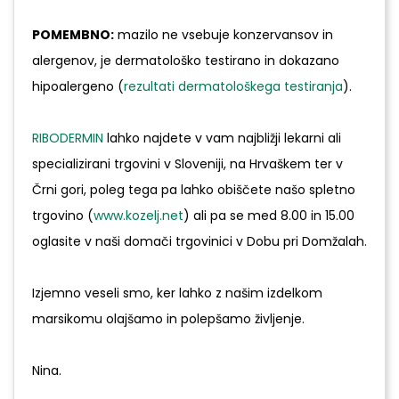
POMEMBNO:
mazilo ne vsebuje konzervansov in
alergenov, je dermatološko testirano in dokazano
hipoalergeno (
rezultati dermatološkega testiranja
).
RIBODERMIN
lahko najdete v vam najbližji lekarni ali
specializirani trgovini v Sloveniji, na Hrvaškem ter v
Črni gori, poleg tega pa lahko obiščete našo spletno
trgovino (
www.kozelj.net
) ali pa se med 8.00 in 15.00
oglasite v naši domači trgovinici v Dobu pri Domžalah.
Izjemno veseli smo, ker lahko z našim izdelkom
marsikomu olajšamo in polepšamo življenje.
Nina.