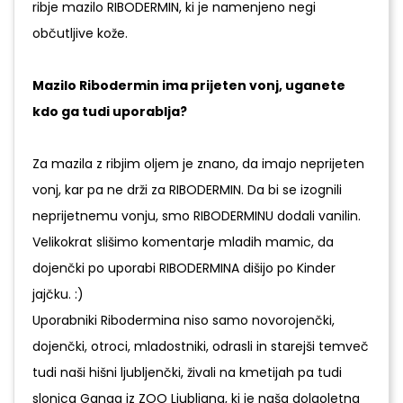
ribje mazilo RIBODERMIN, ki je namenjeno negi
občutljive kože.
Mazilo Ribodermin ima prijeten vonj, uganete
kdo ga tudi uporablja?
Za mazila z ribjim oljem je znano, da imajo neprijeten
vonj, kar pa ne drži za RIBODERMIN. Da bi se izognili
neprijetnemu vonju, smo RIBODERMINU dodali vanilin.
Velikokrat slišimo komentarje mladih mamic, da
dojenčki po uporabi RIBODERMINA dišijo po Kinder
jajčku. :)
Uporabniki Ribodermina niso samo novorojenčki,
dojenčki, otroci, mladostniki, odrasli in starejši temveč
tudi naši hišni ljubljenčki, živali na kmetijah pa tudi
slonica Ganga iz ZOO Ljubljana, ki je naša dolgoletna