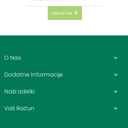
Naroči Se
O Nas
keyboard_arrow_down
Dodatne Informacije
keyboard_arrow_down
Naši Izdelki
keyboard_arrow_down
Vaš Račun
keyboard_arrow_down