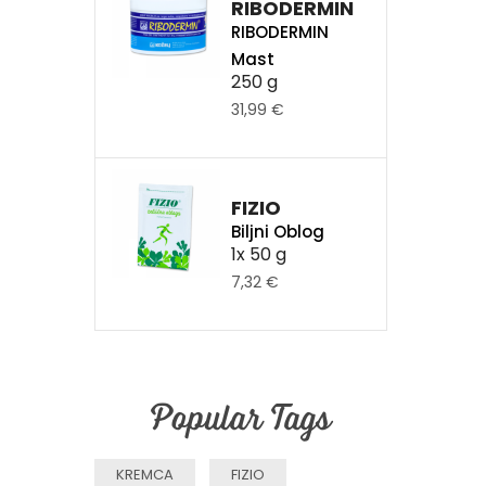
RIBODERMIN
RIBODERMIN
Mast
250 g
31,99 €
FIZIO
Biljni Oblog
1x 50 g
7,32 €
Popular Tags
KREMCA
FIZIO