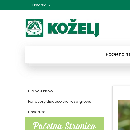
Hrvatski
Početna s
Did you know
For every disease the rose grows
Unsorted
Početna Stranica