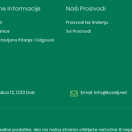
e Informacije
Naši Proizvodi
i
Proizvodi Na Sniženju
anice
Svi Proizvodi
tavljana Pitanja I Odgovori
lica 12, 1233 Dob
Email: info@kozelj.net
avilne podatke; ako na našoj stranici otkrijete netočne ili 