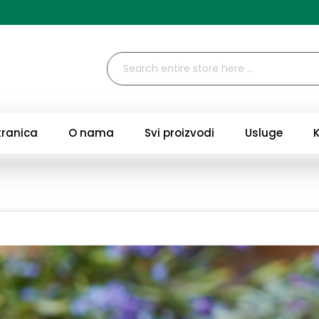
tranica
O nama
Svi proizvodi
Usluge