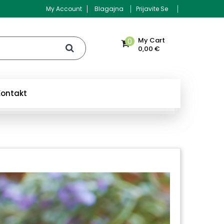
My Account
Blagajna
Prijavite Se
My Cart
0
0,00 €
Kontakt