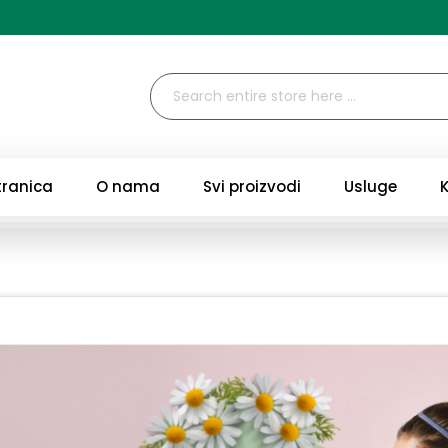
tranica
O nama
Svi proizvodi
Usluge