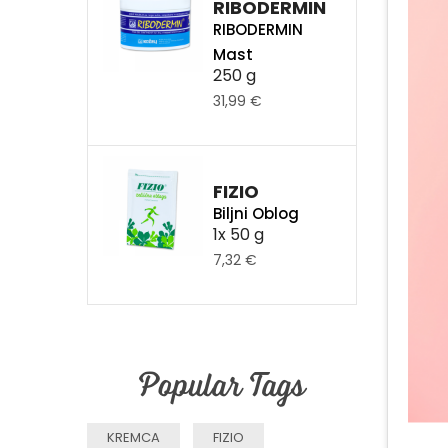
RIBODERMIN
RIBODERMIN
Mast
250 g
31,99 €
FIZIO
Biljni Oblog
1x 50 g
7,32 €
Popular Tags
KREMCA
FIZIO