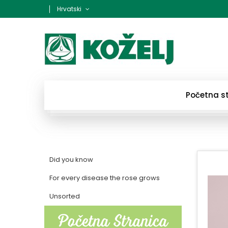
Hrvatski
Početna s
Did you know
For every disease the rose grows
Unsorted
Početna Stranica