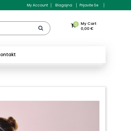
My Account
Blagajna
Prijavite Se
My Cart
0
0,00 €
Kontakt